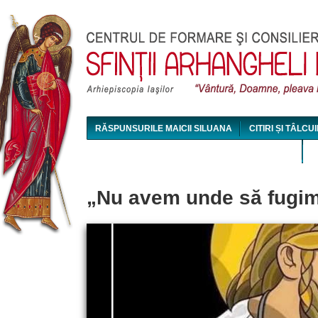
Jum
RĂSPUNSURILE MAICII SILUANA
CITIRI ȘI TÂLCUI
MAICA SILUANA - CONFERINȚE AUDIO ȘI VIDEO
„Nu avem unde să fugim, 