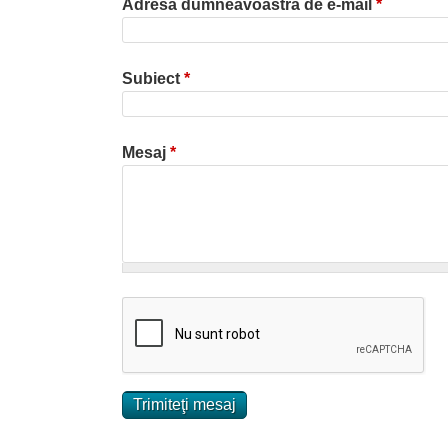
Adresa dumneavoastră de e-mail
*
Subiect
*
Mesaj
*