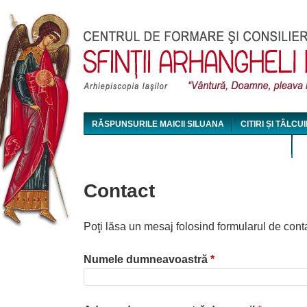
Jum
RĂSPUNSURILE MAICII SILUANA
CITIRI ȘI TÂLCUI
MAICA SILUANA - CONFERINȚE AUDIO ȘI VIDEO
Contact
Poţi lăsa un mesaj folosind formularul de cont
Numele dumneavoastră
*