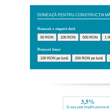
DONEAZĂ PENTRU CONSTRUCȚIA MĂN
Donează o singură dată
50 RON
100 RON
500 RON
1 
Donează lunar
100 RON pe lună
200 RON pe lună
3,5%
Și așa poți împlini porunca!