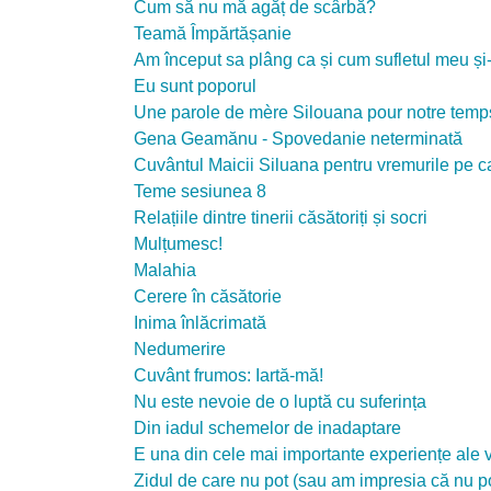
Cum să nu mă agăț de scârbă?
Teamă Împărtășanie
Am început sa plâng ca și cum sufletul meu și-a
Eu sunt poporul
Une parole de mère Silouana pour notre temp
Gena Geamănu - Spovedanie neterminată
Cuvântul Maicii Siluana pentru vremurile pe c
Teme sesiunea 8
Relațiile dintre tinerii căsătoriți și socri
Mulțumesc!
Malahia
Cerere în căsătorie
Inima înlăcrimată
Nedumerire
Cuvânt frumos: Iartă-mă!
Nu este nevoie de o luptă cu suferința
Din iadul schemelor de inadaptare
E una din cele mai importante experiențe ale v
Zidul de care nu pot (sau am impresia că nu po