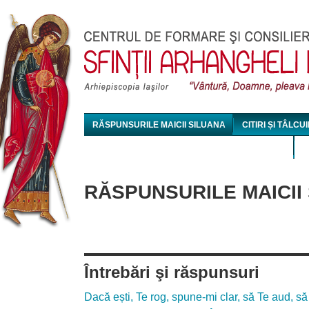
Jum
RĂSPUNSURILE MAICII SILUANA
CITIRI ȘI TÂLCUI
MAICA SILUANA - CONFERINȚE AUDIO ȘI VIDEO
RĂSPUNSURILE MAICII
Întrebări şi răspunsuri
Dacă ești, Te rog, spune-mi clar, să Te aud, să 