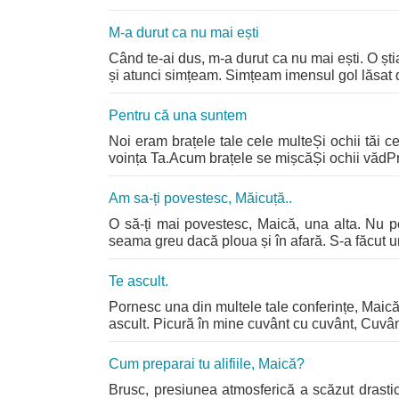
M-a durut ca nu mai ești
Când te-ai dus, m-a durut ca nu mai ești. O ș
și atunci simțeam. Simțeam imensul gol lăsat
Pentru că una suntem
Noi eram brațele tale cele multeȘi ochii tăi 
voința Ta.Acum brațele se mișcăȘi ochii vădPrec
Am sa-ți povestesc, Măicuță..
O să-ți mai povestesc, Maică, una alta. Nu pe
seama greu dacă ploua și în afară. S-a făcut un
Te ascult.
Pornesc una din multele tale conferințe, Maică
ascult. Picură în mine cuvânt cu cuvânt, Cuvânt
Cum preparai tu alifiile, Maică?
Brusc, presiunea atmosferică a scăzut drast