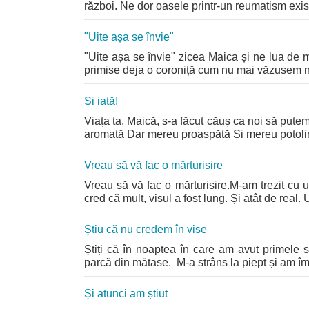
război. Ne dor oasele printr-un reumatism exist
"Uite așa se învie"
"Uite așa se învie" zicea Maica și ne lua de m
primise deja o coroniță cum nu mai văzusem nici
Și iată!
Viața ta, Maică, s-a făcut căuș ca noi să putem
aromată Dar mereu proaspătă Și mereu potolind
Vreau să vă fac o mărturisire
Vreau să vă fac o mărturisire.M-am trezit cu u
cred că mult, visul a fost lung. Și atât de real
Știu că nu credem în vise
Știți că în noaptea în care am avut primele
parcă din mătase. M-a strâns la piept și am îmb
Și atunci am știut