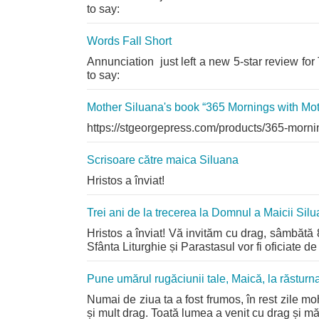
to say:
Words Fall Short
Annunciation just left a new 5-star review fo
to say:
Mother Siluana's book “365 Mornings with Moth
https://stgeorgepress.com/products/365-morn
Scrisoare către maica Siluana
Hristos a înviat!
Trei ani de la trecerea la Domnul a Maicii Sil
Hristos a înviat! Vă invităm cu drag, sâmbătă 8
Sfânta Liturghie și Parastasul vor fi oficiate de
Pune umărul rugăciunii tale, Maică, la răstu
Numai de ziua ta a fost frumos, în rest zile mo
și mult drag. Toată lumea a venit cu drag și mă