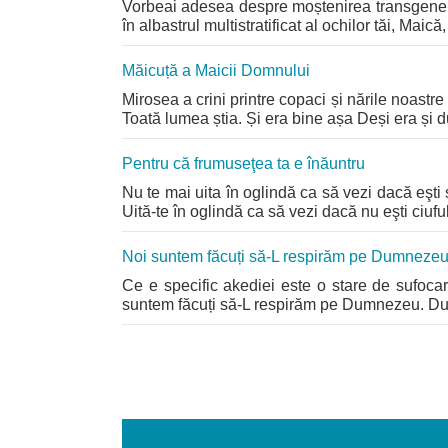
Vorbeai adesea despre moștenirea transgenera
în albastrul multistratificat al ochilor tăi, Mai
Măicuță a Maicii Domnului
Mirosea a crini printre copaci și nările noastre
Toată lumea știa. Și era bine așa Deși era și dur
Pentru că frumuseţea ta e înăuntru
Nu te mai uita în oglindă ca să vezi dacă eşti 
Uită-te în oglindă ca să vezi dacă nu eşti ciuful
Noi suntem făcuți să-L respirăm pe Dumneze
Ce e specific akediei este o stare de sufocar
suntem făcuți să-L respirăm pe Dumnezeu. Dumne
Pagini