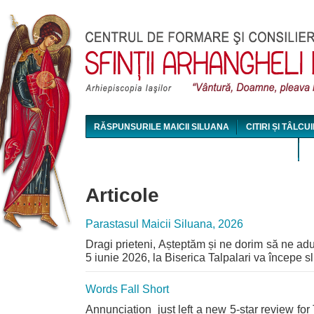
Jum
RĂSPUNSURILE MAICII SILUANA
CITIRI ȘI TÂLCUI
MAICA SILUANA - CONFERINȚE AUDIO ȘI VIDEO
Articole
Parastasul Maicii Siluana, 2026
Dragi prieteni, Așteptăm și ne dorim să ne ad
5 iunie 2026, la Biserica Talpalari va începe sl
Words Fall Short
Annunciation just left a new 5-star review fo