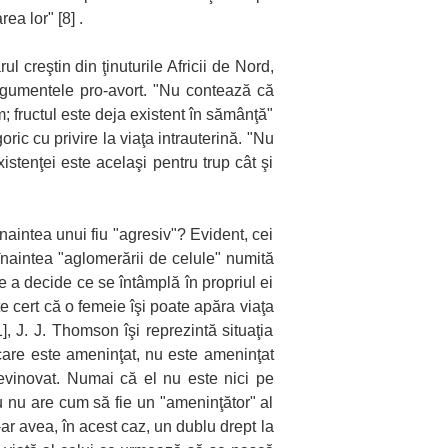
ea lor" [8] .
l creştin din ţinuturile Africii de Nord,
 argumentele pro-avort. "Nu contează că
; fructul este deja existent în sămânţă"
oric cu privire la viaţa intrauterină. "Nu
stenţei este acelaşi pentru trup cât şi
naintea unui fiu "agresiv"? Evident, cei
înaintea "aglomerării de celule" numită
de a decide ce se întâmplă în propriul ei
e cert că o femeie îşi poate apăra viaţa
, J. J. Thomson îşi reprezintă situaţia
 care este ameninţat, nu este ameninţat
 nevinovat. Numai că el nu este nici pe
 nu are cum să fie un "ameninţător" al
-ar avea, în acest caz, un dublu drept la