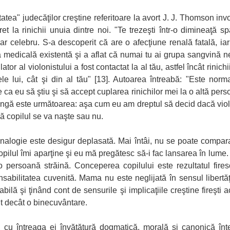
tatea" judecăţilor creştine referitoare la avort J. J. Thomson in
et la rinichii unuia dintre noi. "Te trezeşti într-o dimineaţă s
 dar celebru. S-a descoperit că are o afecţiune renală fatală, i
a medicală existentă şi a aflat că numai tu ai grupa sangvină n
ator al violonistului a fost contactat la al tău, astfel încât rinichi
ele lui, cât şi din al tău" [13]. Autoarea întreabă: "Este n
ca eu să ştiu şi să accept cuplarea rinichilor mei la o altă per
gă este următoarea: aşa cum eu am dreptul să decid dacă violoni
 copilul se va naşte sau nu.
alogie este desigur deplasată. Mai întâi, nu se poate compara 
opilul îmi aparţine şi eu mă pregătesc să-i fac lansarea în lume. 
persoană străină. Conceperea copilului este rezultatul fires
sabilitatea cuvenită. Mama nu este neglijată în sensul libertăţi
ilă şi ţinând cont de sensurile şi implicaţiile creştine fireşti 
nt decât o binecuvântare.
cu întreaga ei învăţătură dogmatică, morală şi canonică înt