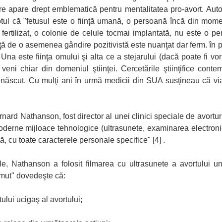
re apare drept emblematică pentru mentalitatea pro-avort. Autoa
ptul că "fetusul este o fiinţă umană, o persoană încă din mome
ertilizat, o colonie de celule tocmai implantată, nu este o p
aţă de o asemenea gândire pozitivistă este nuanţat dar ferm. în 
na este fiinţa omului şi alta ce a stejarului (dacă poate fi vorba
veni chiar din domeniul ştiinţei. Cercetările ştiinţifice cont
 nenăscut. Cu mulţi ani în urmă medicii din SUA susţineau că vi
ard Nathanson, fost director al unei clinici speciale de avorturi,
derne mijloace tehnologice (ultrasunete, examinarea electronică
, cu toate caracterele personale specifice" [4] .
le, Nathanson a folosit filmarea cu ultrasunete a avortului u
ul mut" dovedeşte că:
ului ucigaş al avortului;