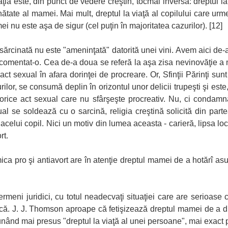
uaţia este, din punct de vedere creştin, tocmai inversă: dreptul 
ătate al mamei. Mai mult, dreptul la viaţă al copilului care ur
i nu este aşa de sigur (cel puţin în majoritatea cazurilor). [12]
rcinată nu este "ameninţată" datorită unei vini. Avem aici de-
am comentat-o. Cea de-a doua se referă la aşa zisa nevinovăţie
act sexual în afara dorinţei de procreare. Or, Sfinţii Părinţi s
ilor, se consumă deplin în orizontul unor delicii trupeşti şi este
orice act sexual care nu sfârşeşte procreativ. Nu, ci condamn
l se soldează cu o sarcină, religia creştină solicită din parte
acelui copil. Nici un motiv din lumea aceasta - carieră, lipsa loc
rt.
emica pro şi antiavort are în atenţie dreptul mamei de a hotărî
 termeni juridici, cu totul neadecvaţi situaţiei care are serioas
dică. J. J. Thomson aproape că fetişizează dreptul mamei de a 
punând mai presus "dreptul la viaţă al unei persoane", mai exact p