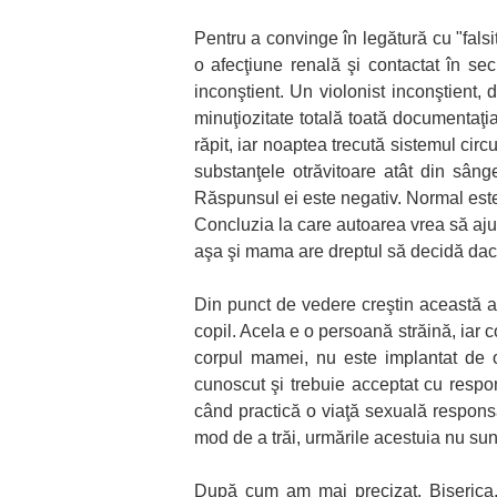
Pentru a convinge în legătură cu "falsi
o afecţiune renală şi contactat în secr
inconştient. Un violonist inconştient,
minuţiozitate totală toată documentaţi
răpit, iar noaptea trecută sistemul circul
substanţele otrăvitoare atât din sâng
Răspunsul ei este negativ. Normal este 
Concluzia la care autoarea vrea să ajun
aşa şi mama are dreptul să decidă dacă
Din punct de vedere creştin această an
copil. Acela e o persoană străină, iar c
corpul mamei, nu este implantat de o 
cunoscut şi trebuie acceptat cu respon
când practică o viaţă sexuală responsab
mod de a trăi, urmările acestuia nu su
După cum am mai precizat, Biserica, 