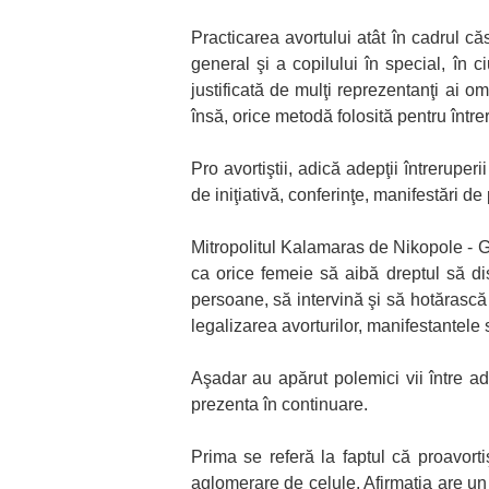
Practicarea avortului atât în cadrul că
general şi a copilului în special, în ci
justificată de mulţi reprezentanţi ai o
însă, orice metodă folosită pentru într
Pro avortiştii, adică adepţii întreruper
de iniţiativă, conferinţe, manifestări de 
Mitropolitul Kalamaras de Nikopole - Gr
ca orice femeie să aibă dreptul să di
persoane, să intervină şi să hotărască 
legalizarea avorturilor, manifestantele s
Aşadar au apărut polemici vii între ade
prezenta în continuare.
Prima se referă la faptul că proavort
aglomerare de celule. Afirmaţia are un