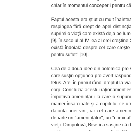
chiar în momentul conceperii pentru că 
Faptul acesta era ştiut cu mult înaintea
respingea fără drept de apel distincţi
suprimi o viaţă care există deja pe lum
[9]. în secolul al IV-lea al erei creştin
există îndoială despre cel care creşte
pentru suflet" [10] .
Cea de-a doua idee din polemica pro şi 
care susţin opţiunea pro avort răspund
fetus. Are, în primul rând, dreptul la v
corp. Concluzia acestui raţionament est
împotriva ameninţării la care o supune
mamei însărcinate şi a copilului ce ur
datorită unei vini, iar cel care ameni
departe un "ameninţător", un "crimina
vieţii. Dimpotrivă, Biserica susţine că 