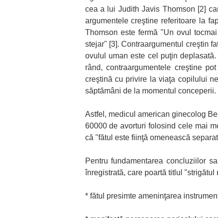
cea a lui Judith Javis Thomson [2] ca
argumentele creştine referitoare la fa
Thomson este fermă "Un ovul tocmai f
stejar" [3]. Contraargumentul creştin f
ovulul uman este cel puţin deplasată. U
rând, contraargumentele creştine pot 
creştină cu privire la viaţa copilului
săptămâni de la momentul conceperii.
Astfel, medicul american ginecolog Bern
60000 de avorturi folosind cele mai mo
că "fătul este fiinţă omenească separată
Pentru fundamentarea concluziilor sa
înregistrată, care poartă titlul "strigăt
* fătul presimte ameninţarea instrument