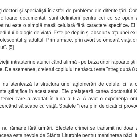
ţi doctori şi specialişti în astfel de probleme din diferite ţări. 
ic foarte documentat, sunt definitorii pentru cei ce se opun a
at nu este o simplă masă celulară fără caractere specifice. El
diului biologic de viaţă. Este pe deplin şi absolut viaţa unei exi
dolescentul şi adultul. Prin urmare, prin avort se omoară viaţ
t". [5]
eţii intrauterine atunci când afirmă - pe baza unor rapoarte ştiin
te. De asemenea, creierul copilului nenăscut este întreg după 8 
l nu atentează la structura unei aglomerări de celule, ci la
 ştiinţifice în acest sens. Ele prefaţează cartea doctorului K
 femei care a avortat în luna a 6-a. A avut o experienţă orib
ncercând să scape cu viaţă. Spatele îi era plin de cicatrici pro
a nu rămâne fără urmări. Efectele crimei se transmit nu doar as
aceea este nevoie de Sfânta Liturghie pentru menţinerea păcii în