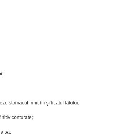
r;
 stomacul, rinichii şi ficatul fătului;
nitiv conturate;
ea sa.