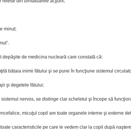
 reiese din următoarele acţiuni;
pe minut;
mut".
st depăşite de medicina nucleară care constată că:
ită bătaia inimii fătului şi se pune în funcţiune sistemul circulato
ii şi degetele fătului;
istemul nervos, se distinge clar scheletul şi începe să funcţioneze
ncefalice, micuţul copil are toate organele interne şi externe defi
toate caracteristicile pe care le vedem clar la copil după naşter