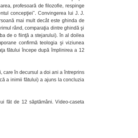
rea, profesoară de filozofie, respinge
ntul concepţiei". Convingerea lui J. J.
ersoană mai mult decât este ghinda de
primul rând, comparaţia dintre ghindă şi
 de o fiinţă a stejarului). în al doilea
emporane confirmă teologia şi viziunea
aţa fătului începe după împlinirea a 12
 care în decursul a doi ani a întreprins
 a inimii fătului) a ajuns la concluzia
nui făt de 12 săptămâni. Video-caseta