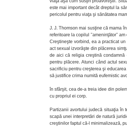
viaţă aşa cum susţin proavortiştii. Sit
este mai important decât dreptul la săn
pericolul pentru viaţa şi sănătatea mame
J. J. Thomson mai susţine că mama însă
referitoare la copilul "ameninţător" 
Creştineşte vorbind, ea a practicat un 
act sexual izvorăşte din plăcerea simţur
de aici că religia creştină condamnă 
pentru plăcere. Atunci când actul sexua
sacrificiu pentru creşterea şi educarea 
să justifice crima numită eufemistic avo
în sfârşit, cea de-a treia idee din pol
cu propriul ei corp.
Partizanii avortului judecă situaţia în
scapă unei interpretări de natură juri
creştinilor faptul că-l minimalizează, 