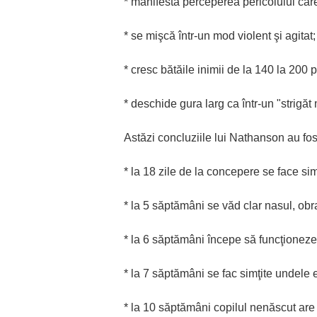
* manifestă perceperea pericolului care
* se mişcă într-un mod violent şi agitat;
* cresc bătăile inimii de la 140 la 200 
* deschide gura larg ca într-un "strigăt 
Astăzi concluziile lui Nathanson au fo
* la 18 zile de la concepere se face simţ
* la 5 săptămâni se văd clar nasul, obraj
* la 6 săptămâni începe să funcţioneze s
* la 7 săptămâni se fac simţite undele e
* la 10 săptămâni copilul nenăscut are 