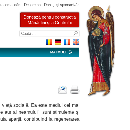
 recomandăm
Despre noi
Donaţii şi sponsorizări
Donează pentru construcția
Mănăstirii și a Centrului
MAI MULT
 viaţă socială. Ea este mediul cel mai
de aur al neamului", sunt stimulente şi
ruia aparţii, contribuind la regenerarea