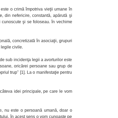
e este o crimă împotriva vieţii umane în
te, din nefericire, constantă, apărută şi
eni cunoscute şi se foloseau. în vechime
onală, concretizată în asociaţii, grupuri
legile civile.
e sub incidenţa legii a avorturilor este
ersoane, oricărei persoane sau grup de
riul trup" [1]. La o manifestaţie pentru
a câteva idei principale, pe care le vom
prie, nu este o persoană umană, doar o
rtului. în acest sens o vom cunoaşte pe