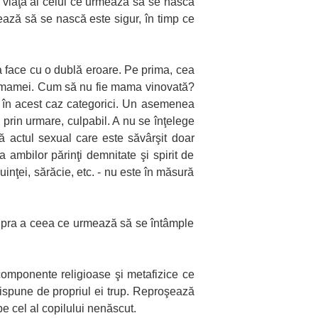
la viaţă al celui ce urmează să se nască
mează să se nască este sigur, în timp ce
a face cu o dublă eroare. Pe prima, cea
 a mamei. Cum să nu fie mama vinovată?
unt în acest caz categorici. Un asemenea
, prin urmare, culpabil. A nu se înţelege
ă actul sexual care este săvârşit doar
a ambilor părinţi demnitate şi spirit de
uinţei, sărăcie, etc. - nu este în măsură
 asupra a ceea ce urmează să se întâmple
e componente religioase şi metafizice ce
dispune de propriul ei trup. Reproşează
e cel al copilului nenăscut.