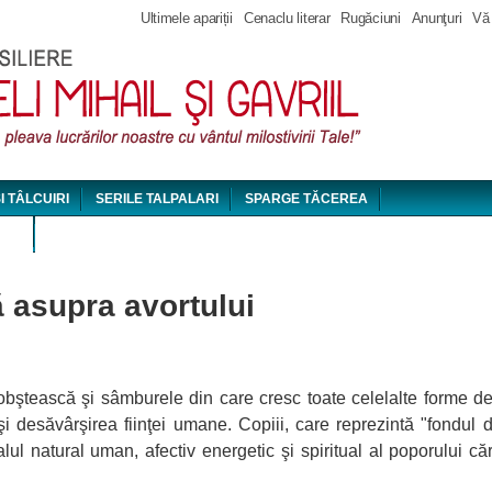
Jump to navigation
Ultimele apariții
Cenaclu literar
Rugăciuni
Anunţuri
Vă
ȘI TÂLCUIRI
SERILE TALPALARI
SPARGE TĂCEREA
DEO
 asupra avortului
 obştească şi sâmburele din care cresc toate celelalte forme de
şi desăvârşirea fiinţei umane. Copiii, care reprezintă "fondul 
lul natural uman, afectiv energetic şi spiritual al poporului că