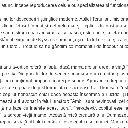
atunci începe reproducerea celulelor, specializarea şi funcţionar
 multor descoperiri ştiinţifice moderne. Astfel Tertulian, misionaru
a dintre fetusul format şi cel neformat şi implicit deconstruia
e sau distrugi una care vine să se nască, este unul şi acelaşi om
e Sfântul Grigorie de Nyssa se pronunţă şi el la fel de clar şi categ
 "in utero". Trebuie să ne gândim că momentul de început al exi
anti avort se referă la faptul dacă mama are un drept la viaţă î
 pozitiv. Din punctul lor de vedere, mama are un drept în plus 
iaţă necondiţionat propriu oricărei persoane. Apoi are şi dreptul 
e cât se poate de just formulată de aceeaşi J. J. Thomson: "est
 copilul nenăscut, chiar dacă aceasta înseamnă a-l ucide" [11]
mează a fi avortat în felul următor: "Ambii sunt nevinovaţi: cel
nţă nu face cu intenţie acest lucru". într-adevăr, copilul este
l" la adresa vieţii mamei. Această mică creatură a lui Dumnezeu
dreptul la viaţă al fiului nenăscut este egal cu al mamei. Mama n