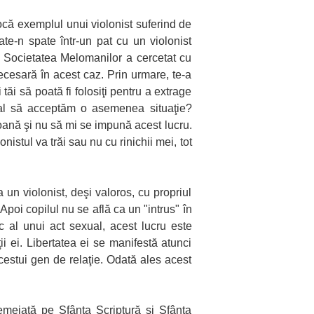
vocă exemplul unui violonist suferind de
pate-n spate într-un pat cu un violonist
ar Societatea Melomanilor a cercetat cu
ecesară în acest caz. Prin urmare, te-a
i tăi să poată fi folosiţi pentru a extrage
ormal să acceptăm o asemenea situaţie?
soană şi nu să mi se impună acest lucru.
stul va trăi sau nu cu rinichii mei, tot
un violonist, deşi valoros, cu propriul
Apoi copilul nu se află ca un "intrus" în
c al unui act sexual, acest lucru este
i ei. Libertatea ei se manifestă atunci
acestui gen de relaţie. Odată ales acest
emeiată pe Sfânta Scriptură şi Sfânta