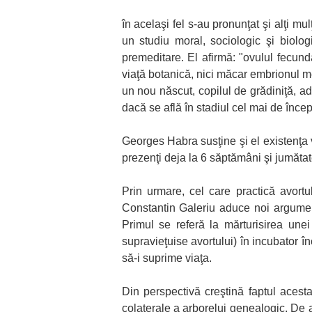
în acelaşi fel s-au pronunţat şi alţi mul
un studiu moral, sociologic şi biolog
premeditare. El afirmă: "ovulul fecund
viaţă botanică, nici măcar embrionul me
un nou născut, copilul de grădiniţă, a
dacă se află în stadiul cel mai de începu
Georges Habra susţine şi el existenţa vi
prezenţi deja la 6 săptămâni şi jumăta
Prin urmare, cel care practică avortu
Constantin Galeriu aduce noi argumente
Primul se referă la mărturisirea unei
supravieţuise avortului) în incubator î
să-i suprime viaţa.
Din perspectivă creştină faptul acest
colaterale a arborelui genealogic. De 