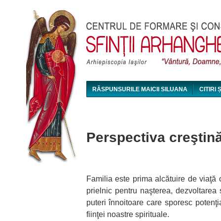
RĂSPUNSURILE MAICII SILUANA
CITIRI 
MAICA SILUANA - CONFERINȚE AUDIO ȘI VI
Perspectiva creştină
Familia este prima alcătuire de viaţă
prielnic pentru naşterea, dezvoltarea 
puteri înnoitoare care sporesc potenţia
fiinţei noastre spirituale.