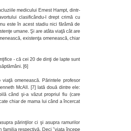
Concluziile medicului Ernest Hampt, dintr-
vortului clasificându-l drept crimă cu
 nu este în acest stadiu nici fărâmă de
stenţe umane. Şi are atâta viaţă cât are
a omenească, existenţa omenească, chiar
ţifice - că cei 20 de dinţi de lapte sunt
săptămâni. [6]
 o viaţă omenească. Părintele profesor
enneth McAll. [7] Iată două dintre ele:
ilă când şi-a văzut propriul fiu (care
vocate chiar de mama lui când a încercat
upra părinţilor ci şi asupra ramurilor
 familia respectivă. Deci "viaţa începe