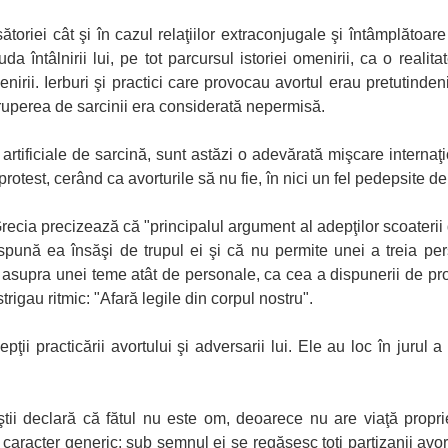
sătoriei cât şi în cazul relaţiilor extraconjugale şi întâmplătoar
uda întâlnirii lui, pe tot parcursul istoriei omenirii, ca o realita
menirii. Ierburi şi practici care provocau avortul erau pretutind
eruperea de sarcinii era considerată nepermisă.
ii artificiale de sarcină, sunt astăzi o adevărată mişcare internaţi
protest, cerând ca avorturile să nu fie, în nici un fel pedepsite de 
ecia precizează că "principalul argument al adepţilor scoaterii d
spună ea însăşi de trupul ei şi că nu permite unei a treia p
asupra unei teme atât de personale, ca cea a dispunerii de prop
trigau ritmic: "Afară legile din corpul nostru".
pţii practicării avortului şi adversarii lui. Ele au loc în jurul 
iştii declară că fătul nu este om, deoarece nu are viaţă pro
 caracter generic: sub semnul ei se regăsesc toţi partizanii avo