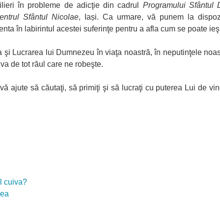
ilieri în probleme de adicţie din cadrul
Programului Sfântul 
entrul Sfântul Nicolae
, Iași. Ca urmare, vă punem la dispozi
enta în labirintul acestei suferinţe pentru a afla cum se poate ieşi
şi Lucrarea lui Dumnezeu în viaţa noastră, în neputinţele noast
va de tot răul care ne robeşte.
jute să căutaţi, să primiţi şi să lucraţi cu puterea Lui de vin
l cuiva?
mea