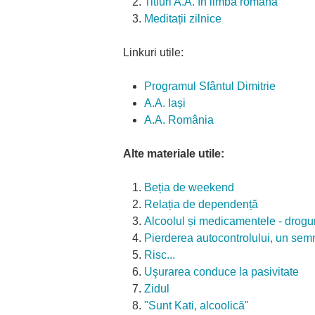
Titluri A.A. în limba română
Meditații zilnice
Linkuri utile:
Programul Sfântul Dimitrie
A.A. Iași
A.A. România
Alte materiale utile:
Beția de weekend
Relația de dependență
Alcoolul și medicamentele - drogu
Pierderea autocontrolului, un semn
Risc...
Uşurarea conduce la pasivitate
Zidul
"Sunt Kati, alcoolică"