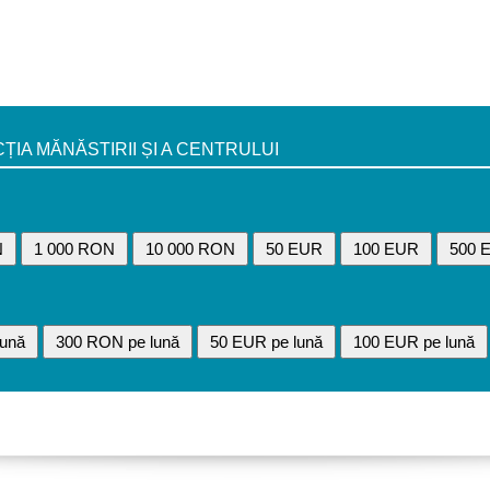
A MĂNĂSTIRII ȘI A CENTRULUI
N
1 000 RON
10 000 RON
50 EUR
100 EUR
500 
ună
300 RON pe lună
50 EUR pe lună
100 EUR pe lună