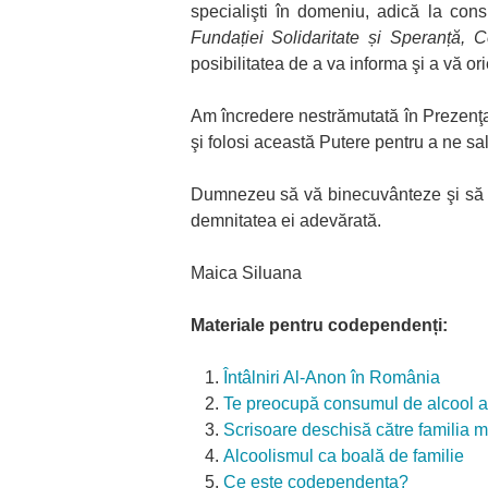
specialişti în domeniu, adică la cons
Fundației Solidaritate și Speranță, C
posibilitatea de a va informa şi a vă ori
Am încredere nestrămutată în Prezenţa 
şi folosi această Putere pentru a ne sal
Dumnezeu să vă binecuvânteze şi să vă a
demnitatea ei adevărată.
Maica Siluana
Materiale pentru codependenți:
Întâlniri Al-Anon în România
Te preocupă consumul de alcool a
Scrisoare deschisă către familia 
Alcoolismul ca boală de familie
Ce este codependenţa?