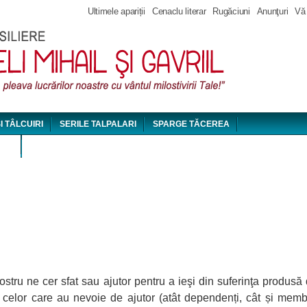
Jump to navigation
Ultimele apariții
Cenaclu literar
Rugăciuni
Anunţuri
Vă
ȘI TÂLCUIRI
SERILE TALPALARI
SPARGE TĂCEREA
DEO
 nostru ne cer sfat sau ajutor pentru a ieşi din suferinţa produ
 celor care au nevoie de ajutor (atât dependenți, cât și membri