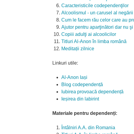
Caracteristicile codependenţilor
Alcoolismul - un carusel al negării
Cum le facem rău celor care au pro
Ajutor pentru aparţinători dar nu şi p
Copiii adulţi ai alcoolicilor
Titluri Al-Anon în limba română
Meditații zilnice
Linkuri utile:
Al-Anon Iași
Blog codependență
Iubirea provoacă dependență
Ieșirea din labirint
Materiale pentru dependenți:
Întâlniri A.A. din Romania