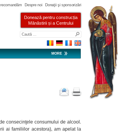
 recomandăm
Despre noi
Donaţii şi sponsorizări
Donează pentru construcția
Mănăstirii și a Centrului
MORE
să de consecinţele consumului de alcool.
i ai familiilor acestora), am apelat la