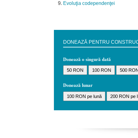
Evoluţia codependenţei
DONEAZĂ PENTRU CONSTRUCȚI
Donează o singură dată
50 RON
100 RON
500 RO
Donează lunar
100 RON pe lună
200 RON pe l