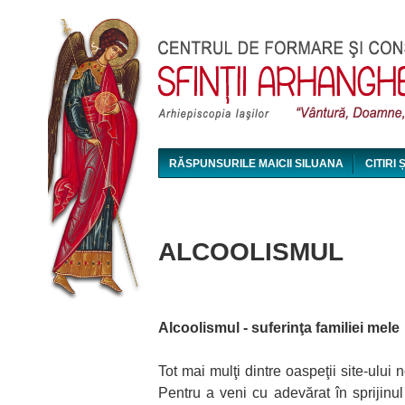
RĂSPUNSURILE MAICII SILUANA
CITIRI 
MAICA SILUANA - CONFERINȚE AUDIO ȘI VI
ALCOOLISMUL
Alcoolismul - suferinţa familiei mele
Tot mai mulţi dintre oaspeţii site-ului
Pentru a veni cu adevărat în sprijinul