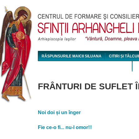
Jum
RĂSPUNSURILE MAICII SILUANA
CITIRI ȘI TÂLCUI
MAICA SILUANA - CONFERINȚE AUDIO ȘI VIDEO
FRÂNTURI DE SUFLET Î
Noi doi și un înger
Fie ce-o fi... nu-l omor
!!!