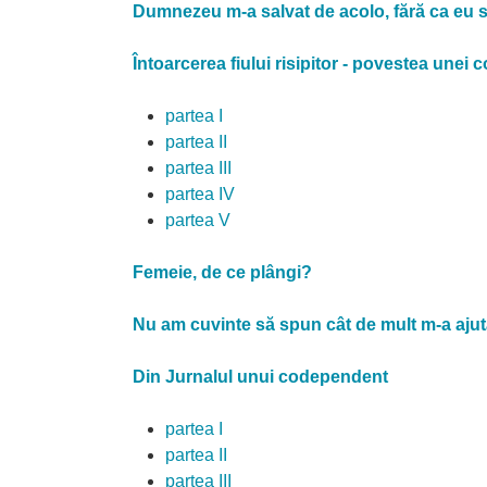
Dumnezeu m-a salvat de acolo, fără ca eu să
Întoarcerea fiului risipitor - povestea unei c
partea I
partea II
partea III
partea IV
partea V
Femeie, de ce plângi?
Nu am cuvinte să spun cât de mult m-a aj
Din Jurnalul unui codependent
partea I
partea II
partea III