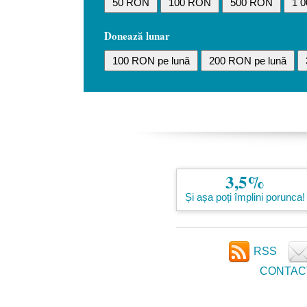
50 RON
100 RON
500 RON
1 
Donează lunar
100 RON pe lună
200 RON pe lună
3,5%
Și așa poți împlini porunca!
RSS
CONTAC