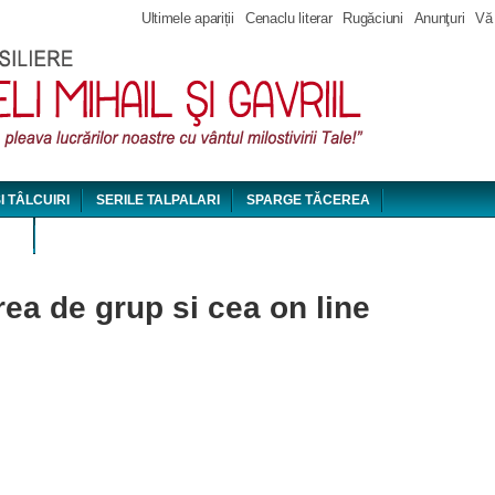
Jump to navigation
Ultimele apariții
Cenaclu literar
Rugăciuni
Anunţuri
Vă
ȘI TÂLCUIRI
SERILE TALPALARI
SPARGE TĂCEREA
DEO
rea de grup si cea on line