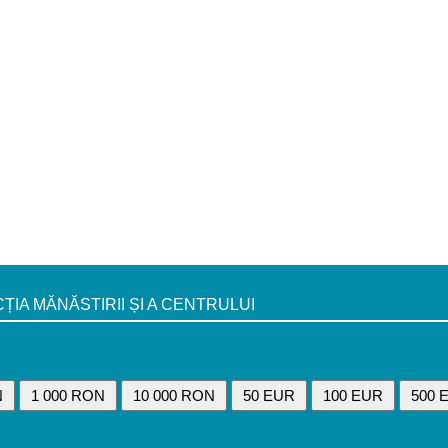
A MĂNĂSTIRII ȘI A CENTRULUI
N
1 000 RON
10 000 RON
50 EUR
100 EUR
500 