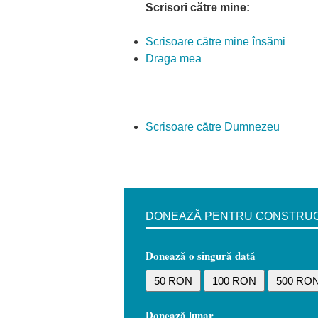
Scrisori către mine:
Scrisoare către mine însămi
Draga mea
Scrisoare către Dumnezeu
DONEAZĂ PENTRU CONSTRUCȚI
Donează o singură dată
50 RON
100 RON
500 RO
Donează lunar