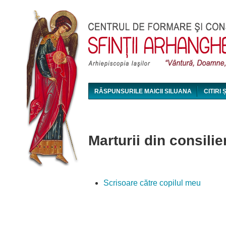
RĂSPUNSURILE MAICII SILUANA
CITIRI 
MAICA SILUANA - CONFERINȚE AUDIO ȘI VI
Marturii din consilie
Scrisoare către copilul meu