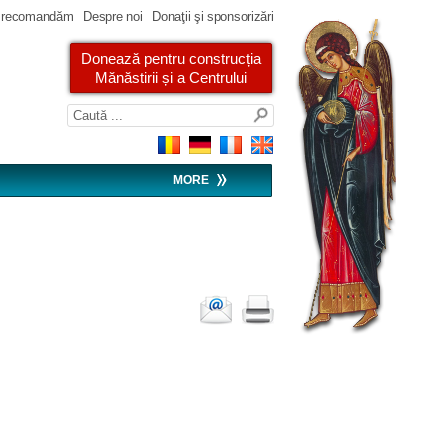
 recomandăm
Despre noi
Donaţii şi sponsorizări
Donează pentru construcția
Mănăstirii și a Centrului
MORE