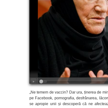
„Ne temem de vaccin? Dar ura, ținerea de minte
pe Facebook, pornografia, desfrânarea, lăco
se apropie unii și descoperă că ne afectează