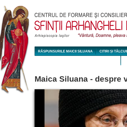
Jum
RĂSPUNSURILE MAICII SILUANA
CITIRI ȘI TÂLCUI
MAICA SILUANA - CONFERINȚE AUDIO ȘI VIDEO
Maica Siluana - despre 