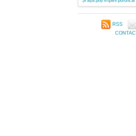
Și așa poți împlini porunca!
RSS
CONTAC