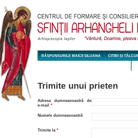
Jum
RĂSPUNSURILE MAICII SILUANA
CITIRI ȘI TÂLCUI
MAICA SILUANA - CONFERINȚE AUDIO ȘI VIDEO
Trimite unui prieten
Adresa dumneavoastră de
e-mail
*
Numele dumneavoastră
Trimite la
*