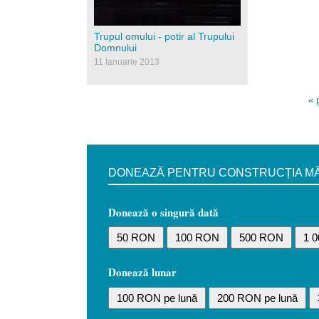
Trupul omului - potir al Trupului
Domnului
11 Ianuarie 2013
« 
DONEAZĂ PENTRU CONSTRUCȚIA MĂN
Donează o singură dată
50 RON
100 RON
500 RON
1 
Donează lunar
100 RON pe lună
200 RON pe lună