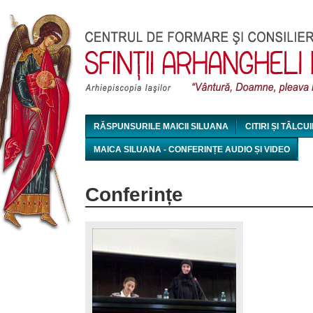
Jum
RĂSPUNSURILE MAICII SILUANA
CITIRI ȘI TÂLCUI
MAICA SILUANA - CONFERINȚE AUDIO ȘI VIDEO
Conferințe
Pagini
55201717.jpg