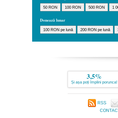
50 RON
100 RON
500 RON
1 
Donează lunar
100 RON pe lună
200 RON pe lună
3,5%
Și așa poți împlini porunca!
RSS
CONTAC