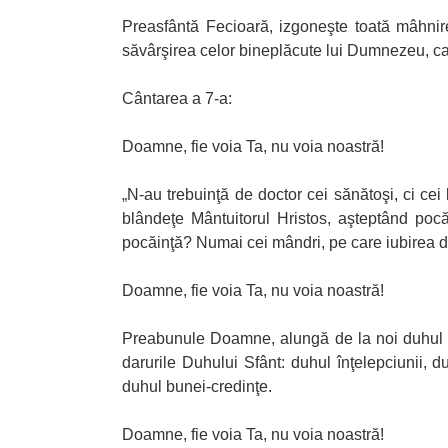
Preasfântă Fecioară, izgoneşte toată mâhnirea
săvârşirea celor bineplăcute lui Dumnezeu, ca
Cântarea a 7-a:
Doamne, fie voia Ta, nu voia noastră!
„N-au trebuinţă de doctor cei sănătoşi, ci ce
blândeţe Mântuitorul Hristos, aşteptând po
pocăinţă? Numai cei mândri, pe care iubirea d
Doamne, fie voia Ta, nu voia noastră!
Preabunule Doamne, alungă de la noi duhul mân
darurile Duhului Sfânt: duhul înţelepciunii, d
duhul bunei-credinţe.
Doamne, fie voia Ta, nu voia noastră!