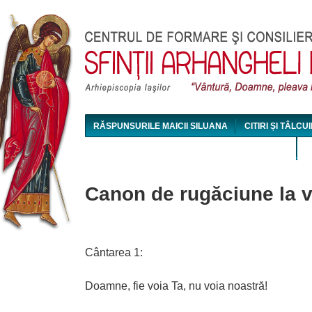
Jum
RĂSPUNSURILE MAICII SILUANA
CITIRI ȘI TÂLCUI
MAICA SILUANA - CONFERINȚE AUDIO ȘI VIDEO
Canon de rugăciune la 
Cântarea 1:
Doamne, fie voia Ta, nu voia noastră!