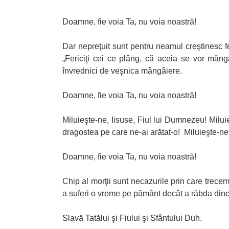
Doamne, fie voia Ta, nu voia noastră!
Dar nepreţuit sunt pentru neamul creştinesc f
„Fericiţi cei ce plâng, că aceia se vor mâng
învrednici de veşnica mângâiere.
Doamne, fie voia Ta, nu voia noastră!
Miluieşte-ne, Iisuse, Fiul lui Dumnezeu! Miluie
dragostea pe care ne-ai arătat-o! Miluieşte-ne, 
Doamne, fie voia Ta, nu voia noastră!
Chip al morţii sunt necazurile prin care trec
a suferi o vreme pe pământ decât a răbda dincol
Slavă Tatălui şi Fiului şi Sfântului Duh.