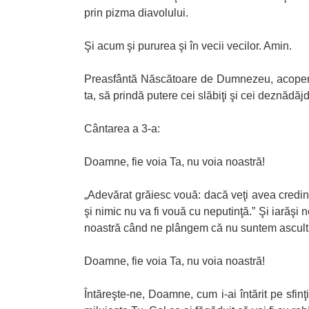
prin pizma diavolului.
Şi acum şi pururea şi în vecii vecilor. Amin.
Preasfântă Născătoare de Dumnezeu, acoperă-n
ta, să prindă putere cei slăbiţi şi cei deznădăj
Cântarea a 3-a:
Doamne, fie voia Ta, nu voia noastră!
„Adevărat grăiesc vouă: dacă veţi avea credinţ
şi nimic nu va fi vouă cu neputinţă.” Şi iarăşi ne
noastră când ne plângem că nu suntem ascultaţi
Doamne, fie voia Ta, nu voia noastră!
Întăreşte-ne, Doamne, cum i-ai întărit pe sfinţ