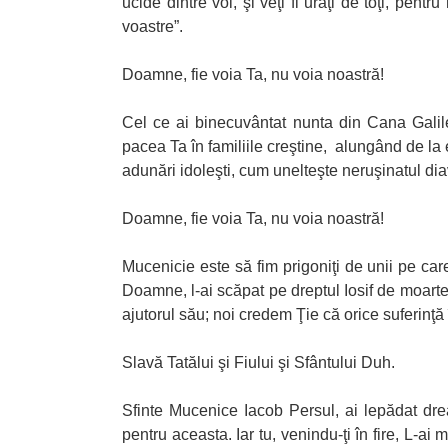
ucide dintre voi, şi veţi fi urâţi de toţi, pen
voastre”.
Doamne, fie voia Ta, nu voia noastră!
Cel ce ai binecuvântat nunta din Cana Galile
pacea Ta în familiile creştine, alungând de la el
adunări idoleşti, cum unelteşte neruşinatul dia
Doamne, fie voia Ta, nu voia noastră!
Mucenicie este să fim prigoniţi de unii pe care 
Doamne, l-ai scăpat pe dreptul Iosif de moartea 
ajutorul său; noi credem Ţie că orice suferinţă
Slavă Tatălui şi Fiului şi Sfântului Duh.
Sfinte Mucenice Iacob Persul, ai lepădat dreapt
pentru aceasta. Iar tu, venindu-ţi în fire, L-ai m