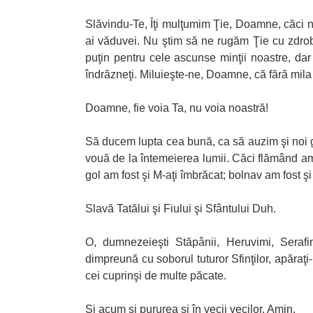
Slăvindu-Te, Îţi mulţumim Ţie, Doamne, căci n
ai văduvei. Nu ştim să ne rugăm Ţie cu zdrobi
puţin pentru cele ascunse minţii noastre, da
îndrăzneţi. Miluieşte-ne, Doamne, că fără mila
Doamne, fie voia Ta, nu voia noastră!
Să ducem lupta cea bună, ca să auzim şi noi gl
vouă de la întemeierea lumii. Căci flămând am f
gol am fost şi M-aţi îmbrăcat; bolnav am fost şi 
Slavă Tatălui şi Fiului şi Sfântului Duh.
O, dumnezeieşti Stăpânii, Heruvimi, Serafim
dimpreună cu soborul tuturor Sfinţilor, apăraţi
cei cuprinşi de multe păcate.
Şi acum şi pururea şi în vecii vecilor. Amin.