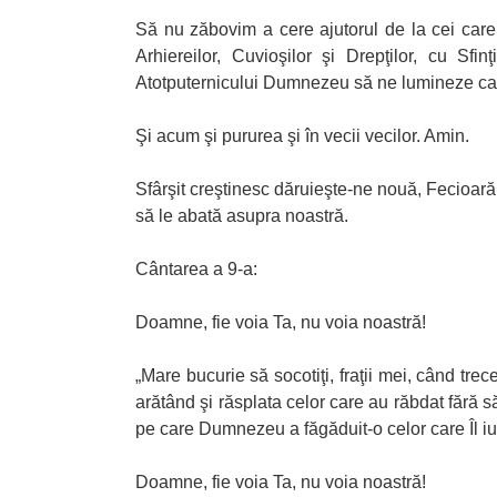
Să nu zăbovim a cere ajutorul de la cei care 
Arhiereilor, Cuvioşilor şi Drepţilor, cu Sfinţ
Atotputernicului Dumnezeu să ne lumineze ca s
Şi acum şi pururea şi în vecii vecilor. Amin.
Sfârşit creştinesc dăruieşte-ne nouă, Fecioară
să le abată asupra noastră.
Cântarea a 9-a:
Doamne, fie voia Ta, nu voia noastră!
„Mare bucurie să socotiţi, fraţii mei, când trec
arătând şi răsplata celor care au răbdat fără s
pe care Dumnezeu a făgăduit-o celor care Îl iu
Doamne, fie voia Ta, nu voia noastră!