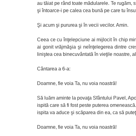
au tăiat pe rând toate mădularele. Te rugăm, sf
şi întoarce-i pe calea cea bună pe care tu însuţi
Şi acum şi pururea şi în vecii vecilor. Amin.
Ceea ce cu înţelepciune ai mijlocit în chip mi
ai gonit vrăjmăşia şi neînţelegerea dintre cre
liniştea cea binecuvântată în vieţile noastre, a
Cântarea a 6-a:
Doamne, fie voia Ta, nu voia noastră!
Să luăm aminte la povaţa Sfântului Pavel, Apos
ispită care să fi fost peste puterea omenească.
ispita va aduce şi scăparea din ea, ca să puteţ
Doamne, fie voia Ta, nu voia noastră!