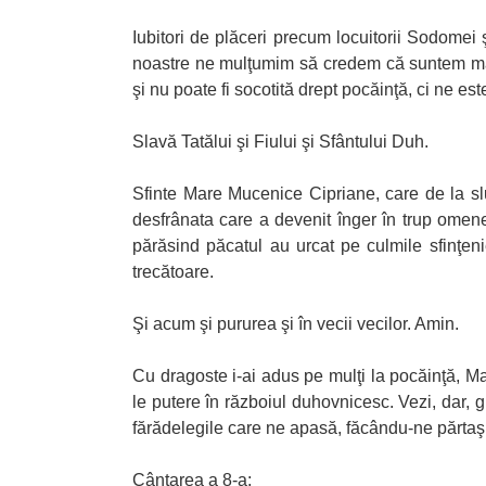
Iubitori de plăceri precum locuitorii Sodomei 
noastre ne mulţumim să credem că suntem mai 
şi nu poate fi socotită drept pocăinţă, ci ne este
Slavă Tatălui şi Fiului şi Sfântului Duh.
Sfinte Mare Mucenice Cipriane, care de la sl
desfrânata care a devenit înger în trup omenes
părăsind păcatul au urcat pe culmile sfinţen
trecătoare.
Şi acum şi pururea şi în vecii vecilor. Amin.
Cu dragoste i-ai adus pe mulţi la pocăinţă, 
le putere în războiul duhovnicesc. Vezi, dar, g
fărădelegile care ne apasă, făcându-ne părtaş
Cântarea a 8-a: