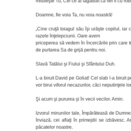
miluieşte Tu, Cel ce ai făgăduit că vei fi cu robi
Doamne, fie voia Ta, nu voia noastră!
„Cine cruţă toiagul său îşi urăşte copilul, iar
razele înţelepciunii. Oare avem
priceperea să vedem în încercările prin car
de purtarea Sa de grijă pentru noi.
Slavă Tatălui şi Fiului şi Sfântului Duh.
L-a biruit David pe Goliat! Cel slab l-a biruit
vor birui viforul necazurilor, căci neputinţele 
Şi acum şi pururea şi în vecii vecilor. Amin.
Izvorul minunilor tale, Împărăteasă de Dumnez
înviază, cei aflaţi în primejdii se izbăvesc.
păcatelor noastre.