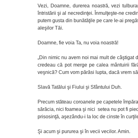
Vezi, Doamne, durerea noastră, vezi tulbur
întristării şi al necredinţei. Înmulţeşte-ne cr
putem gusta din bunătăţile pe care le-ai pregăt
aleşilor Tăi.
Doamne, fie voia Ta, nu voia noastră!
„Din nimic nu avem noi mai mult de câştigat d
credeau că pot merge pe calea mântuirii fă
veşnică? Cum vom părăsi lupta, dacă vrem să
Slavă Tatălui şi Fiului şi Sfântului Duh.
Precum stăteau coroanele pe capetele împăraţi
sărăcia, nici foamea şi nici setea nu pot fi pied
prisosinţă, aşezându-i la loc de cinste în curţil
Şi acum şi pururea şi în vecii vecilor. Amin.