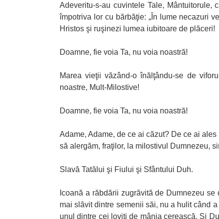
Adeveritu-s-au cuvintele Tale, Mântuitorule, 
împotriva lor cu bărbăţie: „În lume necazuri ve
Hristos şi ruşinezi lumea iubitoare de plăceri!
Doamne, fie voia Ta, nu voia noastră!
Marea vieţii văzând-o înălţându-se de viforul
noastre, Mult-Milostive!
Doamne, fie voia Ta, nu voia noastră!
Adame, Adame, de ce ai căzut? De ce ai ales 
să alergăm, fraţilor, la milostivul Dumnezeu, 
Slavă Tatălui şi Fiului şi Sfântului Duh.
Icoană a răbdării zugrăvită de Dumnezeu se de
mai slăvit dintre semenii săi, nu a hulit când
unul dintre cei loviţi de mânia cerească. Şi D