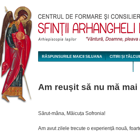
Jum
RĂSPUNSURILE MAICII SILUANA
CITIRI ȘI TÂLCUI
MAICA SILUANA - CONFERINȚE AUDIO ȘI VIDEO
Am reușit să nu mă mai 
Sărut-mâna, Măicuța Sofronia!
Am avut zilele trecute o experiență nouă, foar