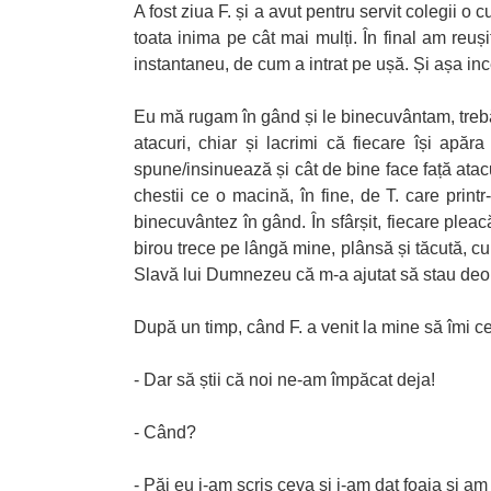
A fost ziua F. și a avut pentru servit colegii 
toata inima pe cât mai mulți. În final am reuș
instantaneu, de cum a intrat pe ușă. Și așa inc
Eu mă rugam în gând și le binecuvântam, trebălu
atacuri, chiar și lacrimi că fiecare își ap
spune/insinuează și cât de bine face față atac
chestii ce o macină, în fine, de T. care print
binecuvântez în gând. În sfârșit, fiecare pleac
birou trece pe lângă mine, plânsă și tăcută, 
Slavă lui Dumnezeu că m-a ajutat să stau deopar
După un timp, când F. a venit la mine să îmi ce
- Dar să știi că noi ne-am împăcat deja!
- Când?
- Păi eu i-am scris ceva și i-am dat foaia și a