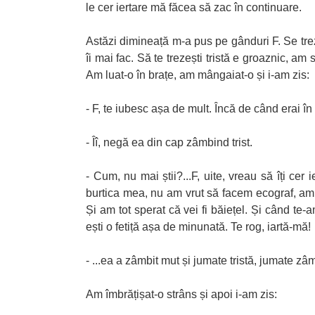
le cer iertare mă făcea să zac în continuare.
Astăzi dimineață m-a pus pe gânduri F. Se trezi
îi mai fac. Să te trezești tristă e groaznic, a
Am luat-o în brațe, am mângaiat-o și i-am zis:
- F, te iubesc așa de mult. Încă de când erai în
- Îî, negă ea din cap zâmbind trist.
- Cum, nu mai știi?...F, uite, vreau să îți cer 
burtica mea, nu am vrut să facem ecograf, am zi
Și am tot sperat că vei fi băiețel. Și când 
ești o fetiță așa de minunată. Te rog, iartă-mă!
- ...ea a zâmbit mut și jumate tristă, jumate zâ
Am îmbrățișat-o strâns și apoi i-am zis: