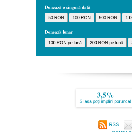
Donează o singură dată
50 RON
100 RON
500 RON
1 
Donează lunar
100 RON pe lună
200 RON pe lună
3,5%
Și așa poți împlini porunca!
RSS