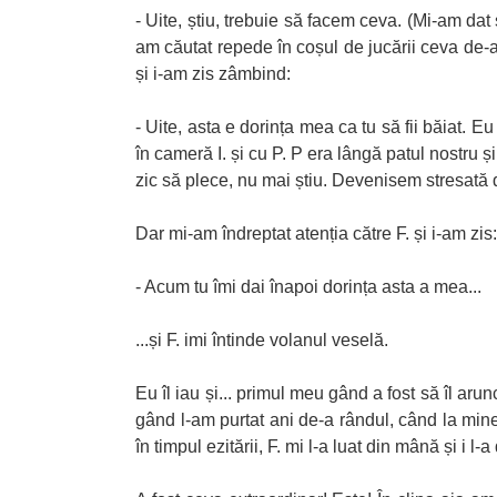
- Uite, știu, trebuie să facem ceva. (Mi-am d
am căutat repede în coșul de jucării ceva de-a
și i-am zis zâmbind:
- Uite, asta e dorința mea ca tu să fii băiat. Eu
în cameră I. și cu P. P era lângă patul nostru ș
zic să plece, nu mai știu. Devenisem stresată d
Dar mi-am îndreptat atenția către F. și i-am zis:
- Acum tu îmi dai înapoi dorința asta a mea...
...și F. imi întinde volanul veselă.
Eu îl iau și... primul meu gând a fost să îl a
gând l-am purtat ani de-a rândul, când la mine 
în timpul ezitării, F. mi l-a luat din mână și i l-a 