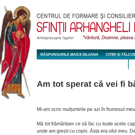
Jum
RĂSPUNSURILE MAICII SILUANA
CITIRI ȘI TÂLCUI
MAICA SILUANA - CONFERINȚE AUDIO ȘI VIDEO
Am tot sperat că vei fi bă
Mi-am scris mulțumirile pe azi în frumosul me
Mă tot frământam ce să fac cu toate acele capet
unde am greșit cu copiii. Ăsta era oful meu. 