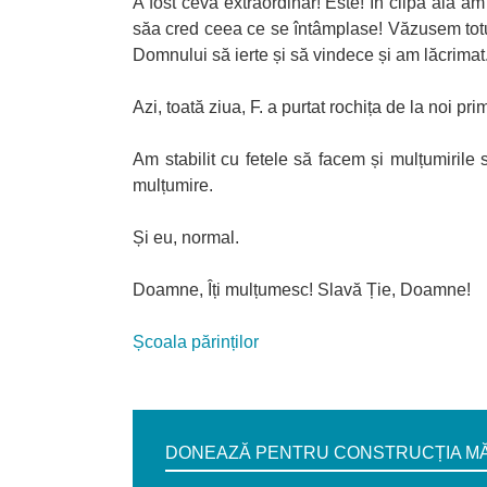
A fost ceva extraordinar! Este! În clipa aia a
săa cred ceea ce se întâmplase! Văzusem tot
Domnului să ierte și să vindece și am lăcrimat
Azi, toată ziua, F. a purtat rochița de la noi prim
Am stabilit cu fetele să facem și mulțumirile 
mulțumire.
Și eu, normal.
Doamne, Îți mulțumesc! Slavă Ție, Doamne!
Școala părinților
DONEAZĂ PENTRU CONSTRUCȚIA MĂN