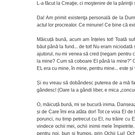
L-a făcut la Creaţie, ci moştenire de la părinţii
Da! Am primit existenţa personală de la Dumn
actul lor procreator. Ce minune! Ce bine că exi
Măicuță bună, acum am înțeles tot! Toată sufe
băut până la fund... de tot! Nu eram niciodat
ajutorul, nu-mi venea să cred (negam pentru 
la mine? Cum să coboare El până la mine?” C
EL era cu mine, în mine, pentru mine... este și 
Și eu vreau să dobândesc puterea de a mă face 
gândesc! (Oare la a gândi liber, e mica „concu
O, măicuță bună, mi se bucură inima. Danseaz
și de Care îmi era atâta dor! Tot ce voia El de
porunci, nu timp petrecut cu El, nu trăire cu E
vindece ochii mei, ochii inimii mele împietri
pentru noi, bun și frumos, prin Ochii Lui! Och