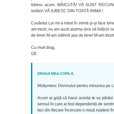
trăiesc acum. MĂICUȚĂ! VĂ SUNT RECU
iertării! VĂ IUBESC DIN TOATĂ INIMA !
Cuvântul Lui mi-a intrat în inimă şi-şi face b
am trezit, nu am auzit alarma (era să întârzii l
de bine! M-am odihnit așa de bine! M-am trezit
Cu mult drag,
GE
DRAGA MEA COPILĂ,
Mulțumesc Domnului pentru minunea pe care o
Acum ai grijă că harul acesta te va părăsi
sensul în care ai fost dependentă de sentime
faci din fiecare încercare o nouă naștere în