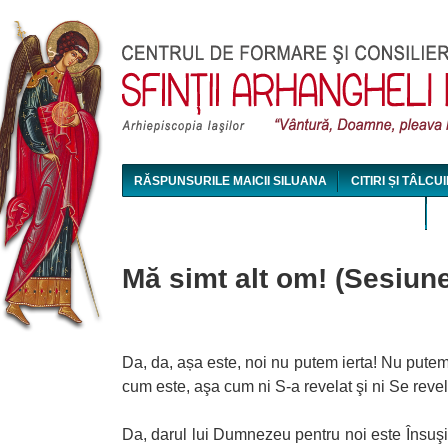
Jum
RĂSPUNSURILE MAICII SILUANA
CITIRI ȘI TÂLCUI
MAICA SILUANA - CONFERINȚE AUDIO ȘI VIDEO
Mă simt alt om! (Sesiune
Da, da, așa este, noi nu putem ierta! Nu put
cum este, aşa cum ni S-a revelat şi ni Se reve
Da, darul lui Dumnezeu pentru noi este Însuşi 