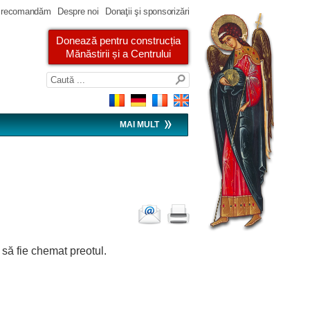
 recomandăm
Despre noi
Donaţii şi sponsorizări
Donează pentru construcția
Mănăstirii și a Centrului
MAI MULT
 să fie chemat preotul.