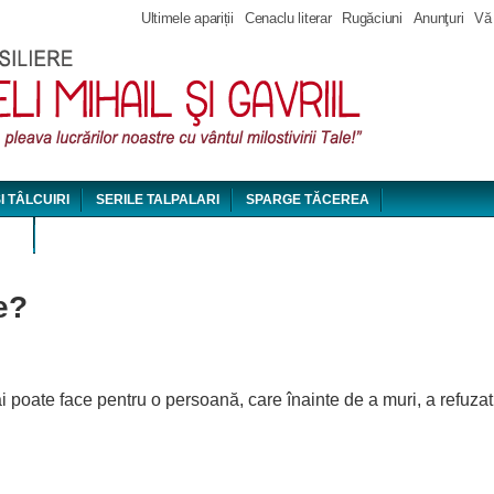
Jump to navigation
Ultimele apariții
Cenaclu literar
Rugăciuni
Anunţuri
Vă
ȘI TÂLCUIRI
SERILE TALPALARI
SPARGE TĂCEREA
DEO
e?
 poate face pentru o persoană, care înainte de a muri, a refuzat