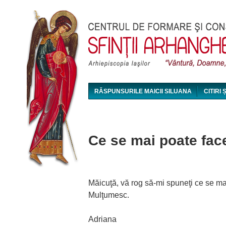
RĂSPUNSURILE MAICII SILUANA
CITIRI 
MAICA SILUANA - CONFERINȚE AUDIO ȘI VI
Ce se mai poate fac
Măicuţă, vă rog să-mi spuneţi ce se mai
Mulţumesc.
Adriana