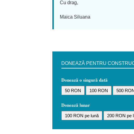
Cu drag,
Maica Siluana
DONEAZĂ PENTRU CONSTRUCȚI
Donează o singură dată
50 RON
100 RON
500 RO
Donează lunar
100 RON pe lună
200 RON pe l