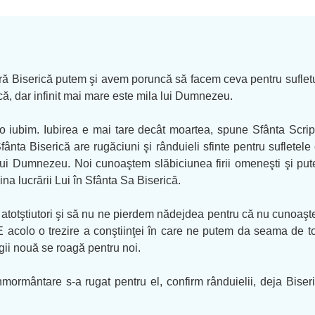
ă Biserică putem şi avem poruncă să facem ceva pentru sufletul 
, dar infinit mai mare este mila lui Dumnezeu.
-o iubim. Iubirea e mai tare decât moartea, spune Sfânta Scri
fânta Biserică are rugăciuni şi rânduieli sfinte pentru sufletele 
lui Dumnezeu. Noi cunoaştem slăbiciunea firii omeneşti şi pute
a lucrării Lui în Sfânta Sa Biserică.
otştiutori şi să nu ne pierdem nădejdea pentru că nu cunoaştem 
. E acolo o trezire a conştiinţei în care ne putem da seama de 
gii nouă se roagă pentru noi.
înmormântare s-a rugat pentru el, confirm rânduielii, deja Biser