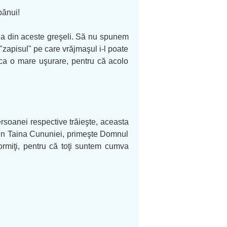
bănui!
na din aceste greşeli. Să nu spunem
n "zapisul" pe care vrăjmaşul i-l poate
el ca o mare uşurare, pentru că acolo
ersoanei respective trăieşte, aceasta
 prin Taina Cununiei, primeşte Domnul
ormiţi, pentru că toţi suntem cumva