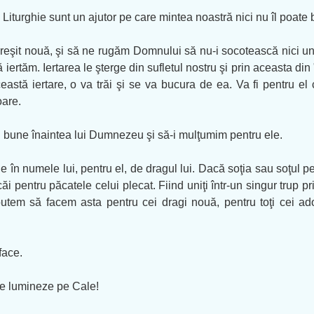
Liturghie sunt un ajutor pe care mintea noastră nici nu îl poate 
greşit nouă, şi să ne rugăm Domnului să nu-i socotească nici u
ă iertăm. Iertarea le şterge din sufletul nostru şi prin aceasta di
această iertare, o va trăi şi se va bucura de ea. Va fi pentru 
oare.
 bune înaintea lui Dumnezeu şi să-i mulţumim pentru ele.
e în numele lui, pentru el, de dragul lui. Dacă soţia sau soţul p
i pentru păcatele celui plecat. Fiind uniţi într-un singur trup
 putem să facem asta pentru cei dragi nouă, pentru toţi cei ad
face.
te lumineze pe Cale!