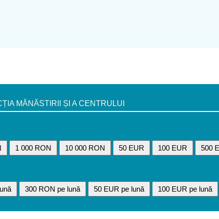
A MĂNĂSTIRII ȘI A CENTRULUI
N
1 000 RON
10 000 RON
50 EUR
100 EUR
500 
ună
300 RON pe lună
50 EUR pe lună
100 EUR pe lună