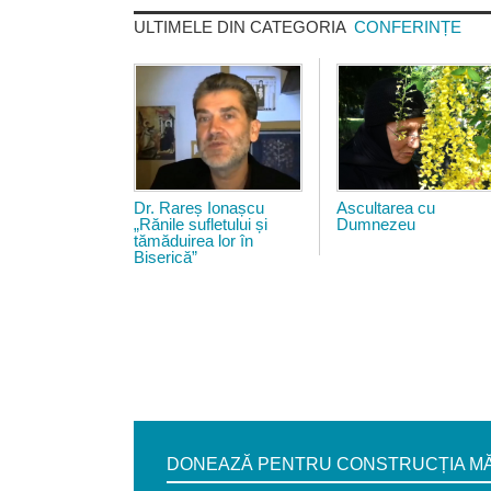
ULTIMELE DIN CATEGORIA
CONFERINȚE
dr._rares_ionascu.jpg
img_0594.jp
Dr. Rareș Ionașcu
Ascultarea cu
„Rănile sufletului și
Dumnezeu
tămăduirea lor în
Biserică”
DONEAZĂ PENTRU CONSTRUCȚIA MĂN