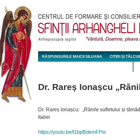
Jum
RĂSPUNSURILE MAICII SILUANA
CITIRI ȘI TÂLCUI
MAICA SILUANA - CONFERINȚE AUDIO ȘI VIDEO
Dr. Rareș Ionașcu „Rănil
Dr. Rareș Ionașcu: „Rănile sufletului și tăm
Italiei
https://youtu.be/t1bpBdemFPw