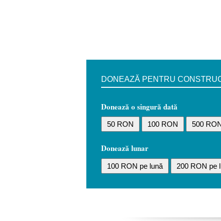
DONEAZĂ PENTRU CONSTRUCȚI
Donează o singură dată
50 RON
100 RON
500 RO
Donează lunar
100 RON pe lună
200 RON pe l