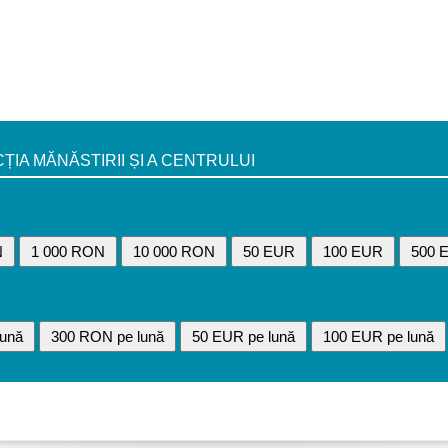
A MĂNĂSTIRII ȘI A CENTRULUI
N
1 000 RON
10 000 RON
50 EUR
100 EUR
500 
ună
300 RON pe lună
50 EUR pe lună
100 EUR pe lună