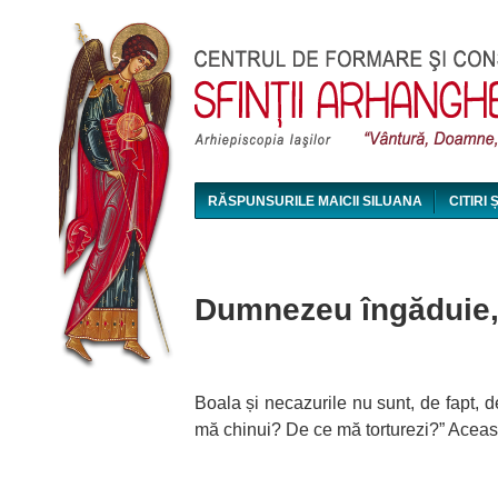
RĂSPUNSURILE MAICII SILUANA
CITIRI 
MAICA SILUANA - CONFERINȚE AUDIO ȘI VI
Dumnezeu îngăduie, 
Boala și necazurile nu sunt, de fapt, 
mă chinui? De ce mă torturezi?” Aceas