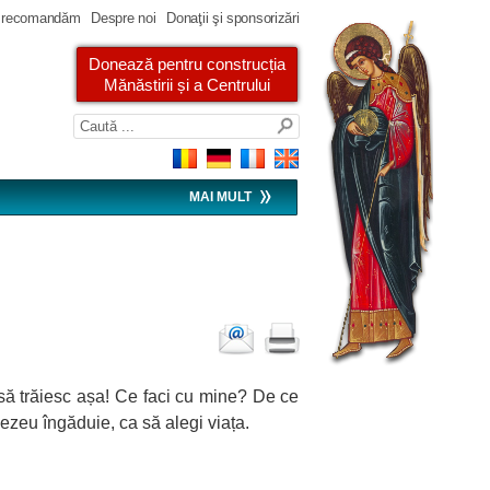
 recomandăm
Despre noi
Donaţii şi sponsorizări
Donează pentru construcția
Mănăstirii și a Centrului
MAI MULT
 să trăiesc așa! Ce faci cu mine? De ce
eu îngăduie, ca să alegi viața.