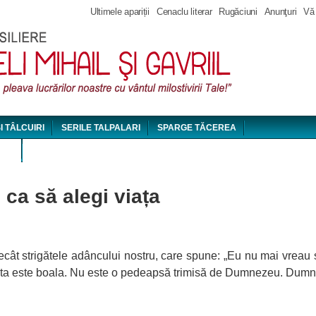
Jump to navigation
Ultimele apariții
Cenaclu literar
Rugăciuni
Anunţuri
Vă
ȘI TÂLCUIRI
SERILE TALPALARI
SPARGE TĂCEREA
DEO
ca să alegi viața
decât strigătele adâncului nostru, care spune: „Eu nu mai vreau
ta este boala. Nu este o pedeapsă trimisă de Dumnezeu. Dumnez