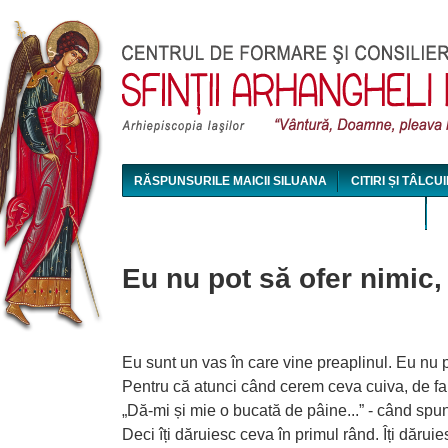
Jum
RĂSPUNSURILE MAICII SILUANA
CITIRI ȘI TÂLCUI
MAICA SILUANA - CONFERINȚE AUDIO ȘI VIDEO
Eu nu pot să ofer nimic,
Eu sunt un vas în care vine preaplinul. Eu nu p
Pentru că atunci când cerem ceva cuiva, de fap
„Dă-mi și mie o bucată de pâine...” - când spu
Deci îți dăruiesc ceva în primul rând. Îți dăru