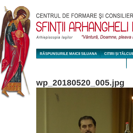
Jum
RĂSPUNSURILE MAICII SILUANA
CITIRI ȘI TÂLCUI
MAICA SILUANA - CONFERINȚE AUDIO ȘI VIDEO
wp_20180520_005.jpg