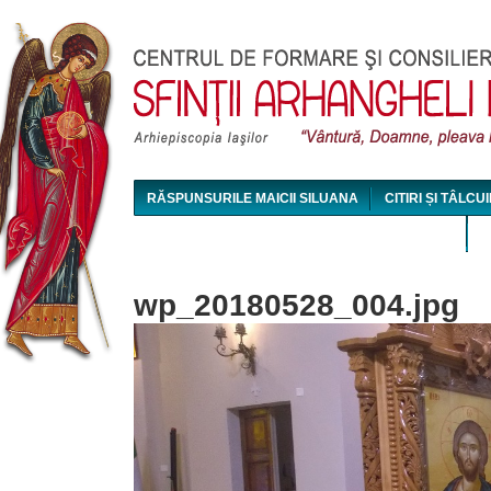
Jum
RĂSPUNSURILE MAICII SILUANA
CITIRI ȘI TÂLCUI
MAICA SILUANA - CONFERINȚE AUDIO ȘI VIDEO
wp_20180528_004.jpg