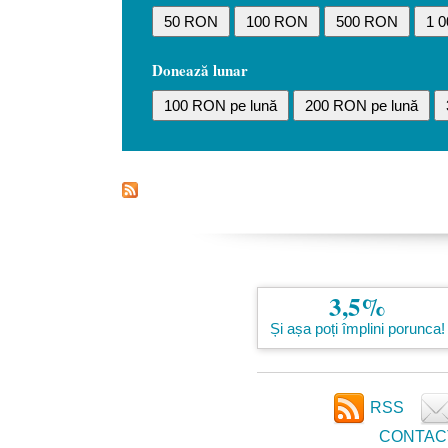
50 RON
100 RON
500 RON
1 
Donează lunar
100 RON pe lună
200 RON pe lună
3,5%
Și așa poți împlini porunca!
RSS
CONTAC