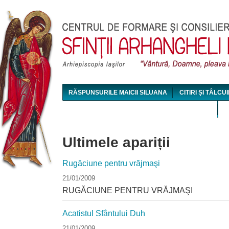
Jum
RĂSPUNSURILE MAICII SILUANA
CITIRI ȘI TÂLCUI
MAICA SILUANA - CONFERINȚE AUDIO ȘI VIDEO
Ultimele apariții
Rugăciune pentru vrăjmaşi
21/01/2009
RUGĂCIUNE PENTRU VRĂJMAŞI
Acatistul Sfântului Duh
21/01/2009