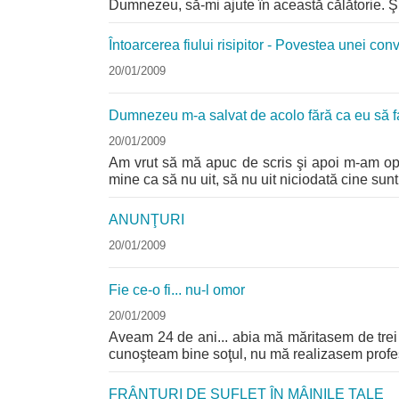
Dumnezeu, să-mi ajute în această călătorie. Şi
Întoarcerea fiului risipitor - Povestea unei conve
20/01/2009
Dumnezeu m-a salvat de acolo fără ca eu să fa
20/01/2009
Am vrut să mă apuc de scris şi apoi m-am opri
mine ca să nu uit, să nu uit niciodată cine sunt
ANUNŢURI
20/01/2009
Fie ce-o fi... nu-l omor
20/01/2009
Aveam 24 de ani... abia mă măritasem de trei 
cunoşteam bine soţul, nu mă realizasem prof
FRÂNTURI DE SUFLET ÎN MÂINILE TALE