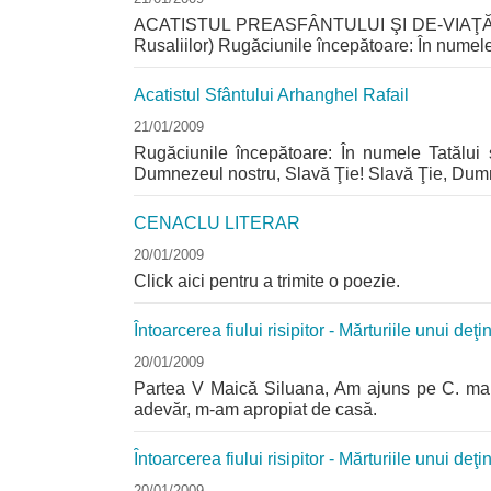
ACATISTUL PREASFÂNTULUI ŞI DE-VIAŢĂ-FĂC
Rusaliilor) Rugăciunile începătoare: În numele Ta
Acatistul Sfântului Arhanghel Rafail
21/01/2009
Rugăciunile începătoare: În numele Tatălui 
Dumnezeul nostru, Slavă Ţie! Slavă Ţie, Dumn
CENACLU LITERAR
20/01/2009
Click aici pentru a trimite o poezie.
Întoarcerea fiului risipitor - Mărturiile unui deţi
20/01/2009
Partea V Maică Siluana, Am ajuns pe C. marţi
adevăr, m-am apropiat de casă.
Întoarcerea fiului risipitor - Mărturiile unui deţi
20/01/2009