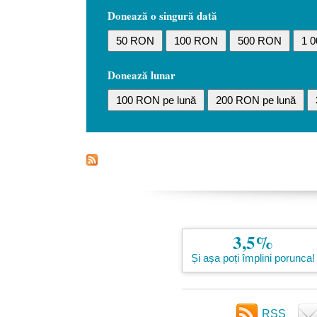
Donează o singură dată
50 RON
100 RON
500 RON
1 
Donează lunar
100 RON pe lună
200 RON pe lună
3,5%
Și așa poți împlini porunca!
RSS