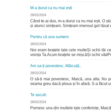
M-a durut ca nu mai ești
28/02/2024
Când te-ai dus, m-a durut ca nu mai ești. O ș
și atunci simțeam. Simțeam imensul gol lăsat de
Pentru că una suntem
28/02/2024
Noi eram brațele tale cele multeȘi ochii tăi 
voința Ta.Acum brațele se mișcăȘi ochii vădPr
Am sa-ți povestesc, Măicuță..
28/02/2024
O să-ți mai povestesc, Maică, una alta. Nu pe
seama greu dacă ploua și în afară. S-a făcut un
Te ascult.
28/02/2024
Pornesc una din multele tale conferințe, Maică