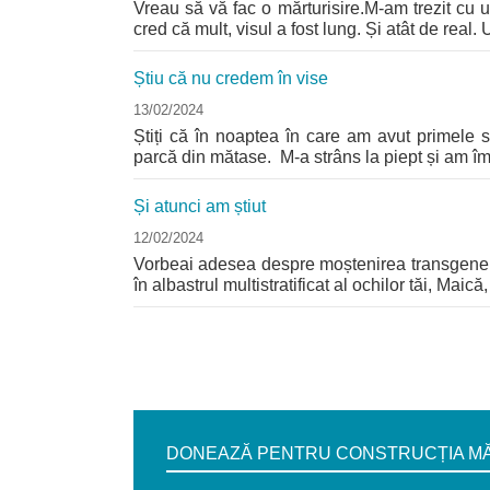
Vreau să vă fac o mărturisire.M-am trezit cu u
cred că mult, visul a fost lung. Și atât de real. U
Știu că nu credem în vise
13/02/2024
Știți că în noaptea în care am avut primele
parcă din mătase. M-a strâns la piept și am îmbr
Și atunci am știut
12/02/2024
Vorbeai adesea despre moștenirea transgenera
în albastrul multistratificat al ochilor tăi, Maică,
Pages
DONEAZĂ PENTRU CONSTRUCȚIA MĂN