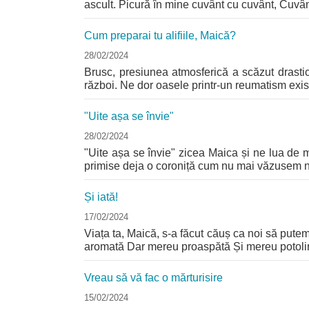
ascult. Picură în mine cuvânt cu cuvânt, Cuvânt
Cum preparai tu alifiile, Maică?
28/02/2024
Brusc, presiunea atmosferică a scăzut drast
război. Ne dor oasele printr-un reumatism exist
"Uite așa se învie"
28/02/2024
"Uite așa se învie" zicea Maica și ne lua de m
primise deja o coroniță cum nu mai văzusem ni
Și iată!
17/02/2024
Viața ta, Maică, s-a făcut căuș ca noi să putem
aromată Dar mereu proaspătă Și mereu potolin
Vreau să vă fac o mărturisire
15/02/2024