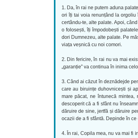
1. Da, în rai ne putem aduna palate 
ori îți tai voia renunțând la orgoliu
certându-te, alte palate. Apoi, când
o folosești, îți împodobești palatele
dori Dumnezeu, alte palate. Pe măsur
viața veșnică cu noi comori.
2. Din fericire, în rai nu va mai exi
„garanție” va continua în inima celo
3. Când ai căzut în deznădejde pentr
care au biruințe duhovnicești și a
mare păcat, ne întunecă mintea, ne
descoperit că a fi sfânt nu înseamn
dăruire de sine, jertfă și dăruire p
ocazii de a fi sfântă. Depinde în ce 
4. În rai, Copila mea, nu va mai fi 