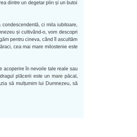
a dintre un degetar plin și un butoi
 condescendentă, ci mila iubitoare,
nezeu și cultivând-o, vom descopri
rugăm pentru cineva, când îl ascultăm
săraci, cea mai mare milostenie este
re acoperire în nevoile tale reale sau
 dragul plăcerii este un mare păcat,
cazia să mulțumim lui Dumnezeu, să