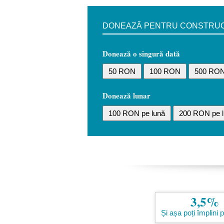
DONEAZĂ PENTRU CONSTRUCȚI
Donează o singură dată
50 RON
100 RON
500 RO
Donează lunar
100 RON pe lună
200 RON pe l
3,5%
Și așa poți împlini 