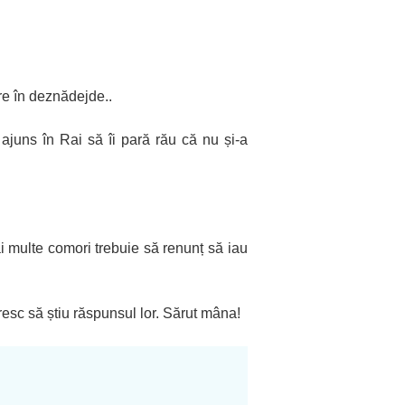
re în deznădejde..
ajuns în Rai să îi pară rău că nu și-a
 multe comori trebuie să renunț să iau
resc să știu răspunsul lor. Sărut mâna!