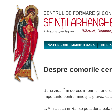
RĂSPUNSURILE MAICII SILUANA
CITIRI 
MAICA SILUANA - CONFERINȚE AUDIO ȘI VI
Despre comorile cere
Bună ziua! Îmi doresc în primul rând s
importante pentru mine și aș avea câtev
1. Am citit că în Rai se pot adună pal