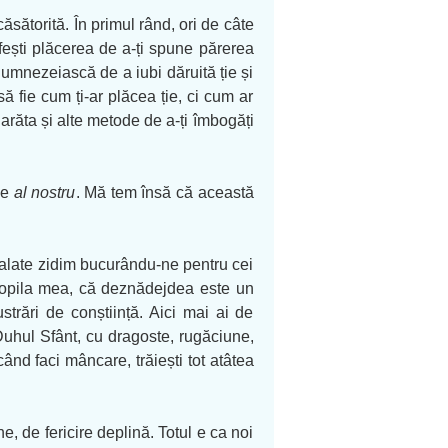
ăsătorită. În primul rând, ori de câte
ertfești plăcerea de a-ți spune părerea
dumnezeiască de a iubi dăruită ție și
 să fie cum ți-ar plăcea ție, ci cum ar
arăta și alte metode de a-ți îmbogăți
 e
al nostru
. Mă tem însă că această
 palate zidim bucurându-ne pentru cei
 Copila mea, că deznădejdea este un
trări de conștiință. Aici mai ai de
 Duhul Sfânt, cu dragoste, rugăciune,
când faci mâncare, trăiești tot atâtea
e, de fericire deplină. Totul e ca noi