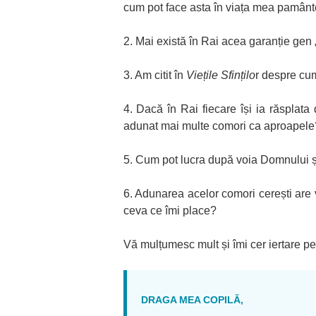
cum pot face asta în viața mea pamânt
2. Mai există în Rai acea garanție gen „
3. Am citit în
Viețile Sfințilo
r despre cum
4. Dacă în Rai fiecare își ia răsplat
adunat mai multe comori ca aproapele
5. Cum pot lucra după voia Domnului și 
6. Adunarea acelor comori cerești are
ceva ce îmi place?
Vă mulțumesc mult și îmi cer iertare pe
DRAGA MEA COPILĂ,