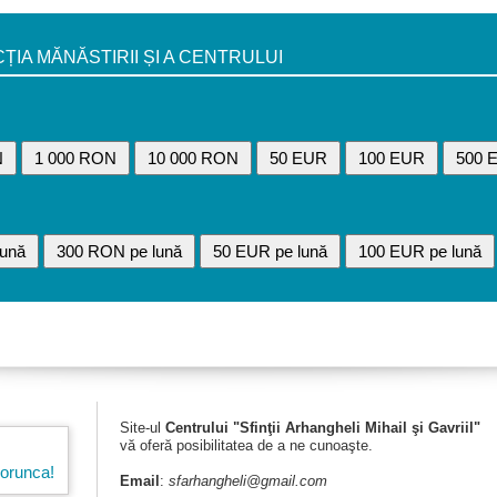
A MĂNĂSTIRII ȘI A CENTRULUI
N
1 000 RON
10 000 RON
50 EUR
100 EUR
500 
ună
300 RON pe lună
50 EUR pe lună
100 EUR pe lună
Site-ul
Centrului "Sfinţii Arhangheli Mihail şi Gavriil"
vă oferă posibilitatea de a ne cunoaşte.
porunca!
Email
:
sfarhangheli@gmail.com