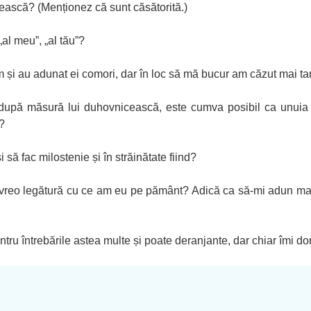
ească? (Menționez că sunt căsătorită.)
al meu”, „al tău”?
 și au adunat ei comori, dar în loc să mă bucur am căzut mai ta
a după măsură lui duhovnicească, este cumva posibil ca unuia 
?
să fac milostenie și în străinătate fiind?
 vreo legătură cu ce am eu pe pământ? Adică ca să-mi adun mai
ntru întrebările astea multe și poate deranjante, dar chiar îmi do