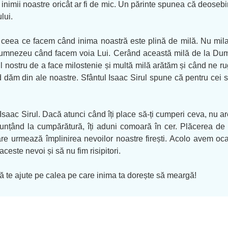
mii noastre oricât ar fi de mic. Un părinte spunea că deosebire
lui.
t ceea ce facem când inima noastră este plină de milă. Nu mila
umnezeu când facem voia Lui. Cerând această milă de la Dum
ocul nostru de a face milostenie și multă milă arătăm și când ne 
d dăm din ale noastre. Sfântul Isaac Sirul spune că pentru cei 
ul Isaac Sirul. Dacă atunci când îți place să-ți cumperi ceva, nu a
renunțând la cumpărătură, îți aduni comoară în cer. Plăcerea de
re urmează împlinirea nevoilor noastre firești. Acolo avem o
ceste nevoi și să nu fim risipitori.
 te ajute pe calea pe care inima ta dorește să meargă!