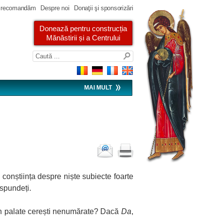
 recomandăm
Despre noi
Donaţii şi sponsorizări
Donează pentru construcția
Mănăstirii și a Centrului
MAI MULT
conștiința despre niște subiecte foarte
ăspundeți.
adun palate cerești nenumărate? Dacă
Da
,