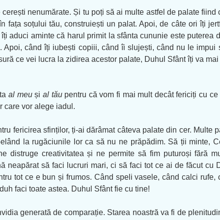
cerești nenumărate. Și tu poți să ai multe astfel de palate fiind c
 în fața soțului tău, construiești un palat. Apoi, de câte ori îți j
 îți aduci aminte că harul primit la sfânta cununie este puterea 
. Apoi, când îți iubești copiii, când îi slujești, când nu le impui
ă ce vei lucra la zidirea acestor palate, Duhul Sfânt îți va mai 
sta
al meu
și
al tău
pentru că vom fi mai mult decât fericiți cu ce
r care vor alege iadul.
u fericirea sfinților, ți-ai dărâmat câteva palate din cer. Multe
pelând la rugăciunile lor ca să nu ne prăpădim. Să ții minte,
 distruge creativitatea și ne permite să fim puturoși fără mus
ă neapărat să faci lucruri mari, ci să faci tot ce ai de făcut cu
entru tot ce e bun și frumos. Când speli vasele, când calci rufe, 
duh faci toate astea. Duhul Sfânt fie cu tine!
invidia generată de comparație. Starea noastră va fi de plenitudin