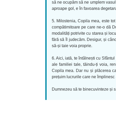
să ne ocupăm să ne umplem vasul ini
aproape gol, e în favoarea degetaru
5. Milostenia, Copila mea, este to
compătimitoare pe care ne-o dă D
modalități potrivite cu starea și l
fără să îl judecăm. Desigur, și cân
să-și taie voia proprie.
6. Aici, iată, te întâlnești cu Sfânt
ale familiei tale, tăindu-ți voia, 
Copila mea. Dar nu și plăcerea ca
prețuim lucrurile care ne împlinesc a
Dumnezeu să te binecuvinteze și să