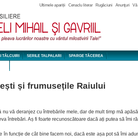
Jump to navigation
Ultimele apariții
Cenaclu literar
Rugăciuni
Anunţuri
Vă
ȘI TÂLCUIRI
SERILE TALPALARI
SPARGE TĂCEREA
DEO
ști și frumusețile Raiului
ă nu vă deranjez cu întrebările mele, dar de mult timp mă apăsă 
a întrebări. Aș fi foarte recunoscătoare dacă ați putea să îmi r
ate în funcție de cât bine facem noi, dacă este așa pot să îmi 