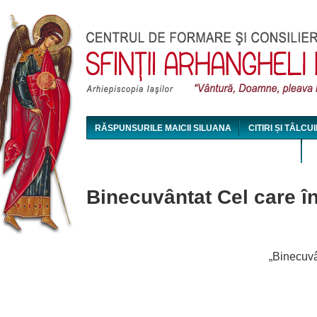
Jum
RĂSPUNSURILE MAICII SILUANA
CITIRI ȘI TÂLCUI
MAICA SILUANA - CONFERINȚE AUDIO ȘI VIDEO
Binecuvântat Cel care în
„Binecuvâ