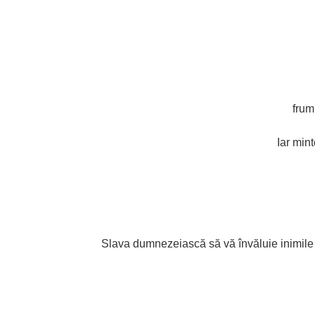
frum
Iar min
Slava dumnezeiască să vă învăluie inimile ș