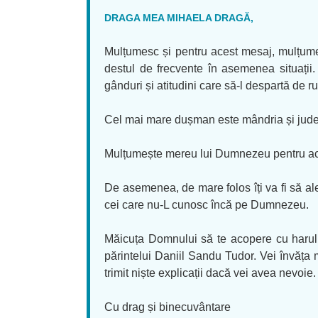
DRAGA MEA MIHAELA DRAGĂ,
Mulțumesc și pentru acest mesaj, mulțumes
destul de frecvente în asemenea situații.
gânduri și atitudini care să-l despartă de
Cel mai mare dușman este mândria și judec
Mulțumește mereu lui Dumnezeu pentru aces
De asemenea, de mare folos îți va fi să aleg
cei care nu-L cunosc încă pe Dumnezeu.
Măicuța Domnului să te acopere cu harul 
părintelui Daniil Sandu Tudor. Vei învăța m
trimit niște explicații dacă vei avea nevoie.
Cu drag și binecuvântare