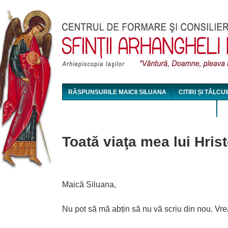
Jum
RĂSPUNSURILE MAICII SILUANA
CITIRI ȘI TÂLCUI
MAICA SILUANA - CONFERINȚE AUDIO ȘI VIDEO
Toată viaţa mea lui Hri
Maică Siluana,
Nu pot să mă abțin să nu vă scriu din nou. Vr