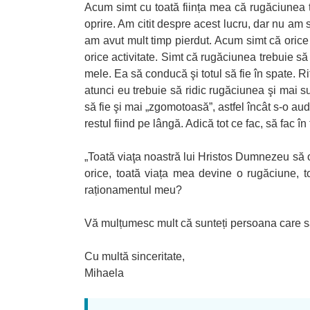
Acum simt cu toată ființa mea că rugăciunea tr
oprire. Am citit despre acest lucru, dar nu a
am avut mult timp pierdut. Acum simt că oric
orice activitate. Simt că rugăciunea trebuie să
mele. Ea să conducă şi totul să fie în spate. Rit
atunci eu trebuie să ridic rugăciunea şi mai s
să fie şi mai „zgomotoasă”, astfel încât s-o au
restul fiind pe lângă. Adică tot ce fac, să fac î
„Toată viaţa noastră lui Hristos Dumnezeu să
orice, toată viața mea devine o rugăciune, 
raționamentul meu?
Vă mulțumesc mult că sunteți persoana care să-
Cu multă sinceritate,
Mihaela