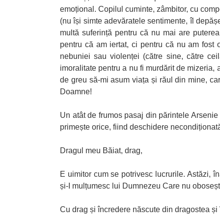
emoțional. Copilul cuminte, zâmbitor, cu compo
(nu își simte adevăratele sentimente, îl depășe
multă suferință pentru că nu mai are putere
pentru că am iertat, ci pentru că nu am fost o
nebuniei sau violenței (către sine, către ceil
imoralitate pentru a nu fi murdărit de mizeria, a
de greu să-mi asum viața și răul din mine, ca
Doamne!
Un atât de frumos pasaj din părintele Arsenie 
primește orice, fiind deschidere necondiționată
Dragul meu Băiat, drag,
E uimitor cum se potrivesc lucrurile. Astăzi, î
și-I mulțumesc lui Dumnezeu Care nu obosește 
Cu drag și încredere născute din dragostea și 