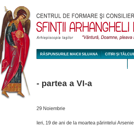
Jum
RĂSPUNSURILE MAICII SILUANA
CITIRI ȘI TÂLCUI
MAICA SILUANA - CONFERINȚE AUDIO ȘI VIDEO
- partea a VI-a
29 Noiembrie
Ieri, 19 de ani de la moartea părintelui Arseni