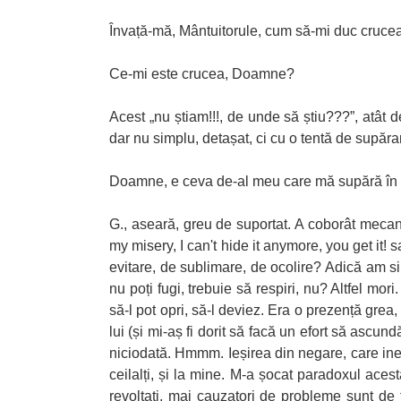
Învață-mă, Mântuitorule, cum să-mi duc crucea
Ce-mi este crucea, Doamne?
Acest „nu știam!!!, de unde să știu???”, atât d
dar nu simplu, detașat, ci cu o tentă de supăra
Doamne, e ceva de-al meu care mă supără în c
G., aseară, greu de suportat. A coborât mecanis
my misery, I can't hide it anymore, you get it
evitare, de sublimare, de ocolire? Adică am si
nu poți fugi, trebuie să respiri, nu? Altfel mor
să-l pot opri, să-l deviez. Era o prezență grea
lui (și mi-aș fi dorit să facă un efort să ascu
niciodată. Hmmm. Ieșirea din negare, care inev
ceilalți, și la mine. M-a șocat paradoxul acest
revoltați, mai cauzatori de probleme sunt de f