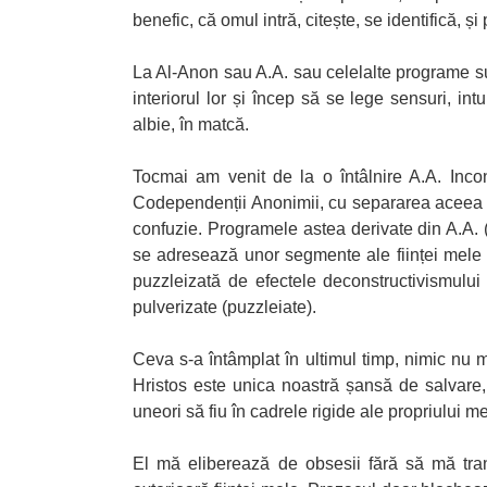
benefic, că omul intră, citește, se identifică, 
La Al-Anon sau A.A. sau celelalte programe su
interiorul lor și încep să se lege sensuri, int
albie, în matcă.
Tocmai am venit de la o întâlnire A.A. Incon
Codependenții Anonimii, cu separarea aceea ne
confuzie. Programele astea derivate din A.A. 
se adresează unor segmente ale ființei mele (m
puzzleizată de efectele deconstructivismulu
pulverizate (puzzleiate).
Ceva s-a întâmplat în ultimul timp, nimic nu 
Hristos este unica noastră șansă de salvare, 
uneori să fiu în cadrele rigide ale propriului m
El mă eliberează de obsesii fără să mă tra