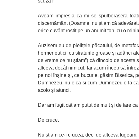
scuză?
Aveam impresia că mi se spulberaseră toate s
discernământ (Doamne, nu știam că adevăratul d
orice cuvânt rostit pe un anumit ton, cu o minim
Auzisem eu de pielițele păcatului, de metafor
hermeneuticii cu straturile groase și adânci a
de vreme ce nu știam”) că dincolo de aceste str
altceva decât nimicul. Iar acum încep să între
pe noi înșine și, ce bucurie, găsim Biserica, p
Dumnezeu, nu e ca și cum Dumnezeu e la capăt
acolo și atunci.
Dar am fugit cât am putut de mult și de tare ca
De cruce.
Nu știam ce-i crucea, deci de altceva fugeam,