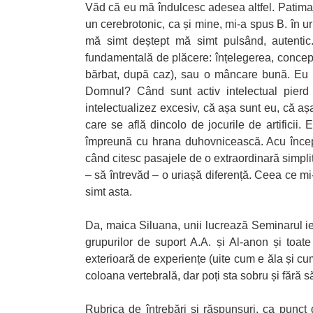
Văd că eu mă îndulcesc adesea altfel. Patima a
un cerebrotonic, ca și mine, mi-a spus B. în
mă simt deștept mă simt pulsând, autentic
fundamentală de plăcere: înțelegerea, conceptu
bărbat, după caz), sau o mâncare bună. Eu m
Domnul? Când sunt activ intelectual pierd
intelectualizez excesiv, că așa sunt eu, că aș
care se află dincolo de jocurile de artificii
împreună cu hrana duhovnicească. Acu încep 
când citesc pasajele de o extraordinară simpli
– să întrevăd – o uriașă diferență. Ceea ce mi
simt asta.
Da, maica Siluana, unii lucrează Seminarul iertă
grupurilor de suport A.A. și Al-anon și toat
exterioară de experiențe (uite cum e ăla și cum
coloana vertebrală, dar poți sta sobru și fără să
Rubrica de întrebări și răspunsuri, ca punct d