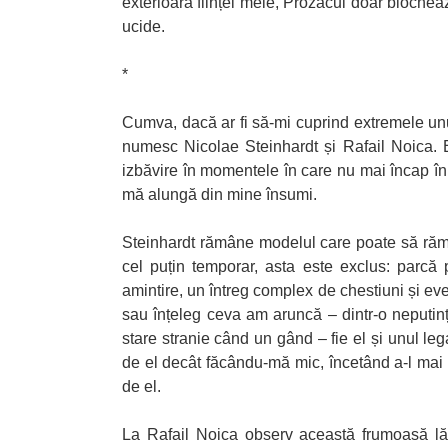
exterioară ființei mele, Prozacul doar blocheaz
ucide.
*
Cumva, dacă ar fi să-mi cuprind extremele unu
numesc Nicolae Steinhardt și Rafail Noica. E
izbăvire în momentele în care nu mai încap în
mă alungă din mine însumi.
Steinhardt rămâne modelul care poate să rămâ
cel puțin temporar, asta este exclus: parcă p
amintire, un întreg complex de chestiuni și eve
sau înțeleg ceva am aruncă – dintr-o neputin
stare stranie când un gând – fie el și unul le
de el decât făcându-mă mic, încetând a-l mai 
de el.
La Rafail Noica observ această frumoasă lăsa