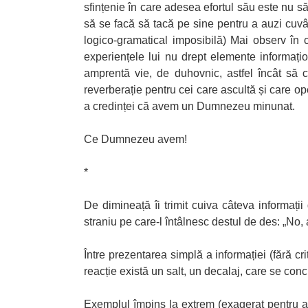
sfințenie în care adesea efortul său este nu să 
să se facă să tacă pe sine pentru a auzi cuvân
logico-gramatical imposibilă) Mai observ în co
experiențele lui nu drept elemente informațio
amprentă vie, de duhovnic, astfel încât să 
reverberație pentru cei care ascultă și care op
a credinței că avem un Dumnezeu minunat.
Ce Dumnezeu avem!
*
De dimineață îi trimit cuiva câteva informați
straniu pe care-l întâlnesc destul de des: „No,
Între prezentarea simplă a informației (fără cr
reacție există un salt, un decalaj, care se con
Exemplul împins la extrem (exagerat pentru a s