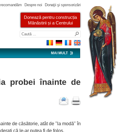
 recomandăm
Despre noi
Donaţii şi sponsorizări
Donează pentru construcția
Mănăstirii și a Centrului
MAI MULT
ia probei înainte de
nainte de căsătorie, atât de "la modă" în
raţi că le-ar putea fi de folos.