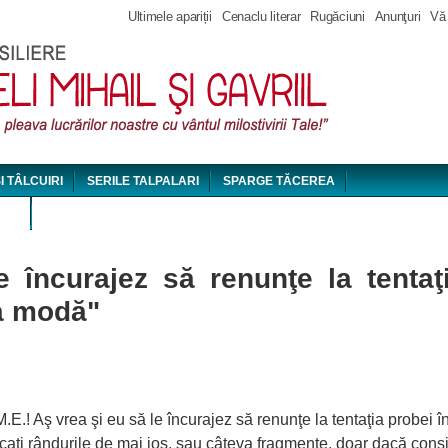
Jump to navigation
Ultimele apariții
Cenaclu literar
Rugăciuni
Anunţuri
Vă
ȘI TÂLCUIRI
SERILE TALPALARI
SPARGE TĂCEREA
DEO
 încurajez să renunţe la tentaţ
la modă"
 M.E.! Aş vrea şi eu să le încurajez să renunţe la tentaţia probei î
i rândurile de mai jos, sau câteva fragmente, doar dacă conside