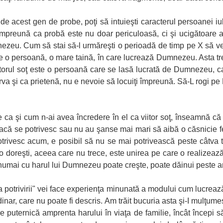
e acest gen de probe, poţi să intuieşti caracterul persoanei iubite
 împreună ca probă este nu doar periculoasă, ci şi ucigătoare 
zeu. Cum să stai să-l urmăreşti o perioadă de timp pe X să vez
 e o persoană, o mare taină, în care lucrează Dumnezeu. Asta tre
viitorul soţ este o persoană care se lasă lucrată de Dumnezeu, 
observa şi ca prietenă, nu e nevoie să locuiţi împreună. Să-L rogi p
 ca şi cum n-ai avea încredere în el ca viitor soţ, înseamnă că n
că se potrivesc sau nu au şanse mai mari să aibă o căsnicie fer
potrivesc acum, e posibil să nu se mai potrivească peste câtva t
 doreşti, aceea care nu trece, este unirea pe care o realizea
 numai cu harul lui Dumnezeu poate creşte, poate dăinui peste a
 potrivirii" vei face experienţa minunată a modului cum lucrează
nar, care nu poate fi descris. Am trăit bucuria asta şi-I mulţum
de puternică amprenta harului în viaţa de familie, încât începi s