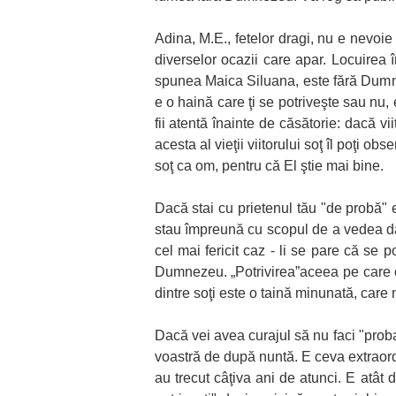
Adina, M.E., fetelor dragi, nu e nevoie d
diverselor ocazii care apar. Locuirea
spunea Maica Siluana, este fără Dumne
e o haină care ţi se potriveşte sau nu,
fii atentă înainte de căsătorie: dacă 
acesta al vieţii viitorului soţ îl poţi 
soţ ca om, pentru că El ştie mai bine.
Dacă stai cu prietenul tău "de probă" e
stau împreună cu scopul de a vedea da
cel mai fericit caz - li se pare că se 
Dumnezeu. „Potrivirea”aceea pe care o
dintre soţi este o taină minunată, care
Dacă vei avea curajul să nu faci "proba
voastră de după nuntă. E ceva extraordi
au trecut câţiva ani de atunci. E atât 