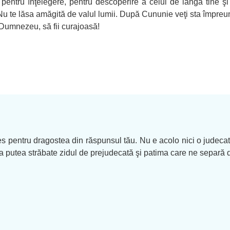
, pentru înţelegere, pentru descoperire a celui de lângă tine ş
 te lăsa amăgită de valul lumii. După Cununie veţi sta împreună 
e Dumnezeu, să fii curajoasă!
es pentru dragostea din răspunsul tău. Nu e acolo nici o judecată
putea străbate zidul de prejudecată şi patima care ne separă de