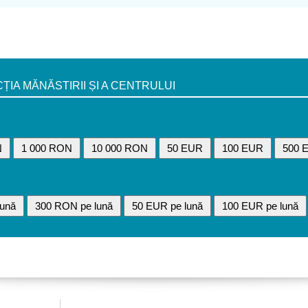
A MĂNĂSTIRII ȘI A CENTRULUI
N
1 000 RON
10 000 RON
50 EUR
100 EUR
500 
ună
300 RON pe lună
50 EUR pe lună
100 EUR pe lună