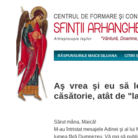
RĂSPUNSURILE MAICII SILUANA
CITIRI 
MAICA SILUANA - CONFERINȚE AUDIO ȘI VI
Aş vrea şi eu să le
căsătorie, atât de "
Sărut mâna, Maică!
M-au întristat mesajele Adinei şi al lui
lumea fără Dumnezeu. Vă rog să publicaţ