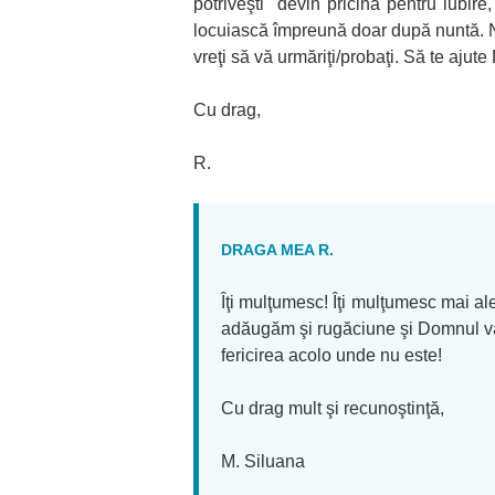
potriveşti" devin pricină pentru iubire
locuiască împreună doar după nuntă. Nu
vreţi să vă urmăriţi/probaţi. Să te ajut
Cu drag,
R.
DRAGA MEA R.
Îţi mulţumesc! Îţi mulţumesc mai al
adăugăm şi rugăciune şi Domnul va 
fericirea acolo unde nu este!
Cu drag mult şi recunoştinţă,
M. Siluana