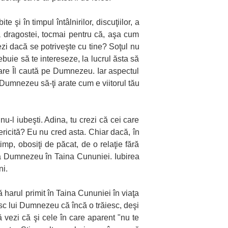
 şi în timpul întâlnirilor, discuţiilor, a
a dragostei, tocmai pentru că, aşa cum
i dacă se potriveşte cu tine? Soţul nu
buie să te intereseze, la lucrul ăsta să
care Îl caută pe Dumnezeu. Iar aspectul
e Dumnezeu să-ţi arate cum e viitorul tău
u-l iubeşti. Adina, tu crezi că cei care
icită? Eu nu cred asta. Chiar dacă, în
imp, obosiţi de păcat, de o relaţie fără
ză Dumnezeu în Taina Cununiei. Iubirea
ni.
 harul primit în Taina Cununiei în viaţa
esc lui Dumnezeu că încă o trăiesc, deşi
ă vezi că şi cele în care aparent "nu te