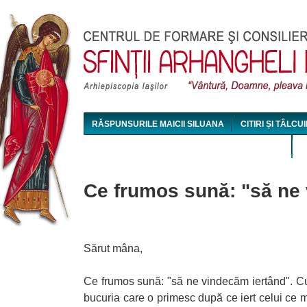
Jum
RĂSPUNSURILE MAICII SILUANA
CITIRI ȘI TÂLCUI
MAICA SILUANA - CONFERINȚE AUDIO ȘI VIDEO
Ce frumos sună: "să ne 
Sărut mâna,
Ce frumos sună: "să ne vindecăm iertând". C
bucuria care o primesc după ce iert celui ce