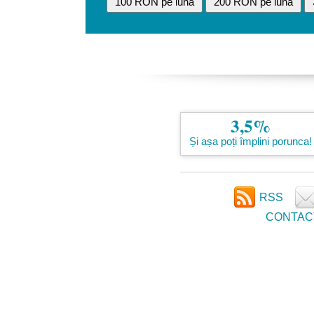
100 RON pe lună
200 RON pe lună
3,5%
Și așa poți împlini porunca!
RSS
CONTAC