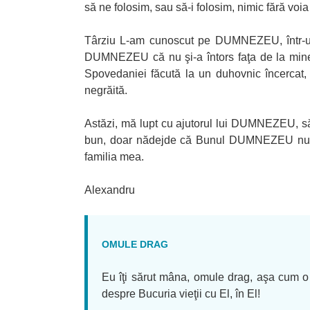
să ne folosim, sau să-i folosim, nimic fără v
Târziu L-am cunoscut pe DUMNEZEU, într-un
DUMNEZEU că nu şi-a întors faţa de la mine
Spovedaniei făcută la un duhovnic încercat,
negrăită.
Astăzi, mă lupt cu ajutorul lui DUMNEZEU, să 
bun, doar nădejde că Bunul DUMNEZEU nu mă 
familia mea.
Alexandru
OMULE DRAG
Eu îţi sărut mâna, omule drag, aşa cum o s
despre Bucuria vieţii cu El, în El!