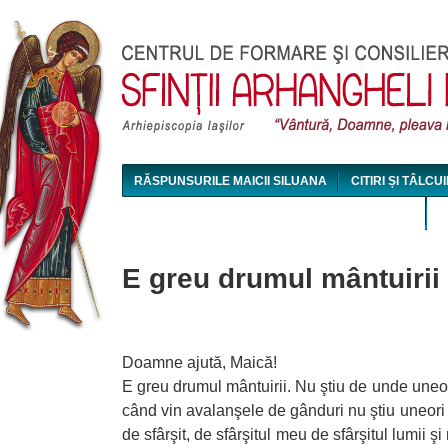
Jum
RĂSPUNSURILE MAICII SILUANA
CITIRI ȘI TÂLCUI
MAICA SILUANA - CONFERINȚE AUDIO ȘI VIDEO
E greu drumul mântuirii
Doamne ajută, Maică!
E greu drumul mântuirii. Nu ştiu de unde uneor
când vin avalanşele de gânduri nu ştiu uneori 
de sfârşit, de sfârşitul meu de sfârşitul lumii 