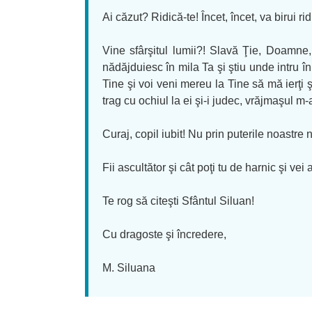
Ai căzut? Ridică-te! Încet, încet, va birui ri
Vine sfârşitul lumii?! Slavă Ţie, Doamn
nădăjduiesc în mila Ta şi ştiu unde intru în
Tine şi voi veni mereu la Tine să mă ierţi ş
trag cu ochiul la ei şi-i judec, vrăjmaşul m-a 
Curaj, copil iubit! Nu prin puterile noastre
Fii ascultător şi cât poţi tu de harnic şi 
Te rog să citeşti Sfântul Siluan!
Cu dragoste şi încredere,
M. Siluana