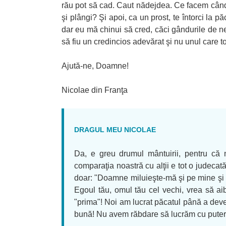
rău pot să cad. Caut nădejdea. Ce facem când e
şi plângi? Şi apoi, ca un prost, te întorci la 
dar eu mă chinui să cred, căci gândurile de n
să fiu un credincios adevărat şi nu unul care to
Ajută-ne, Doamne!
Nicolae din Franţa
DRAGUL MEU NICOLAE
Da, e greu drumul mântuirii, pentru c
comparaţia noastră cu alţii e tot o judecată
doar: "Doamne miluieşte-mă şi pe mine şi 
Egoul tău, omul tău cel vechi, vrea să aib
"prima"! Noi am lucrat păcatul până a dev
bună! Nu avem răbdare să lucrăm cu puter