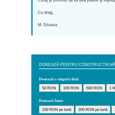
Curaj şi Domnul să vă dea putere şi înţele
Cu drag,
M. Siluana
DONEAZĂ PENTRU CONSTRUCȚIA MĂN
Donează o singură dată
50 RON
100 RON
500 RON
1 
Donează lunar
100 RON pe lună
200 RON pe lună