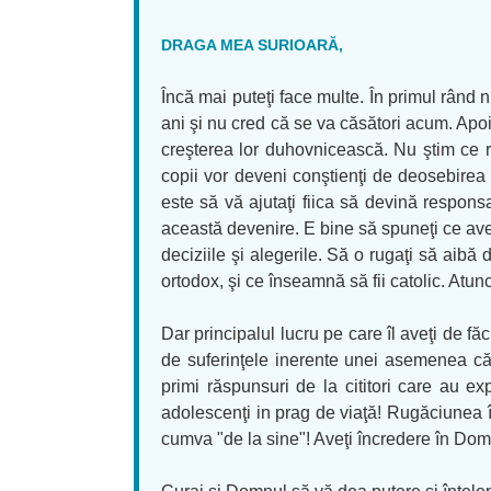
DRAGA MEA SURIOARĂ,
Încă mai puteţi face multe. În primul rând n
ani şi nu cred că se va căsători acum. Apoi
creşterea lor duhovnicească. Nu ştim ce r
copii vor deveni conştienţi de deosebirea 
este să vă ajutaţi fiica să devină responsa
această devenire. E bine să spuneţi ce aveţi
deciziile şi alegerile. Să o rugaţi să aib
ortodox, şi ce înseamnă să fii catolic. Atun
Dar principalul lucru pe care îl aveţi de 
de suferinţele inerente unei asemenea că
primi răspunsuri de la cititori care au exp
adolescenţi in prag de viaţă! Rugăciunea în
cumva "de la sine"! Aveţi încredere în Domnu