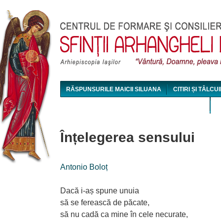
Jum
RĂSPUNSURILE MAICII SILUANA
CITIRI ȘI TÂLCUI
MAICA SILUANA - CONFERINȚE AUDIO ȘI VIDEO
Înțelegerea sensului
Antonio Boloț
Dacă i-aș spune unuia
să se ferească de păcate,
să nu cadă ca mine în cele necurate,