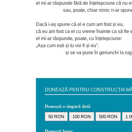
el mi-ar răspunde fără de înțelepciune că nu e
sau, poate, chiar nimic n-ar spune
Dacă i-aș spune că el e cum am fost și eu,
că eu am fost ca el cu vreme înainte ca să fie e
el mi-ar răspunde, poate, cu înțelepciune:
„Așa cum ești și tu voi fi și eu”.
și se va pune în genunchi la rugă
DONEAZĂ PENTRU CONSTRUCȚIA MĂN
Donează o singură dată
50 RON
100 RON
500 RON
1 
Donează lunar