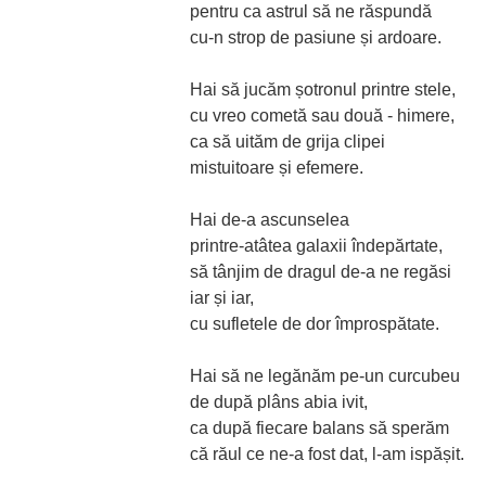
pentru ca astrul să ne răspundă
cu-n strop de pasiune și ardoare.
Hai să jucăm șotronul printre stele,
cu vreo cometă sau două - himere,
ca să uităm de grija clipei
mistuitoare și efemere.
Hai de-a ascunselea
printre-atâtea galaxii îndepărtate,
să tânjim de dragul de-a ne regăsi
iar și iar,
cu sufletele de dor împrospătate.
Hai să ne legănăm pe-un curcubeu
de după plâns abia ivit,
ca după fiecare balans să sperăm
că răul ce ne-a fost dat, l-am ispășit.