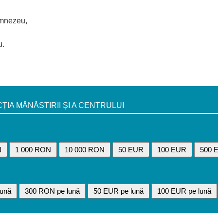
umnezeu,
u.
A MĂNĂSTIRII ȘI A CENTRULUI
N
1 000 RON
10 000 RON
50 EUR
100 EUR
500 
ună
300 RON pe lună
50 EUR pe lună
100 EUR pe lună