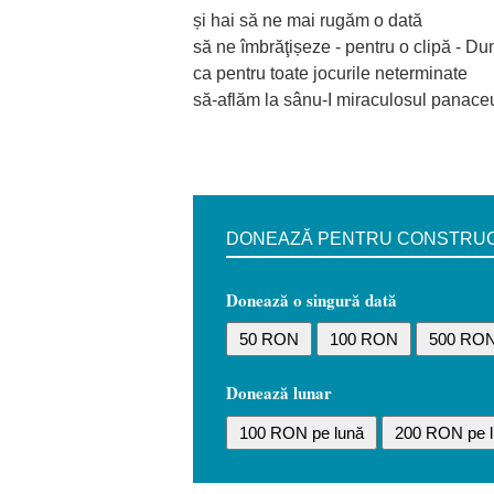
și hai să ne mai rugăm o dată
să ne îmbrăţișeze - pentru o clipă - D
ca pentru toate jocurile neterminate
să-aflăm la sânu-I miraculosul panace
DONEAZĂ PENTRU CONSTRUCȚI
Donează o singură dată
50 RON
100 RON
500 RO
Donează lunar
100 RON pe lună
200 RON pe l