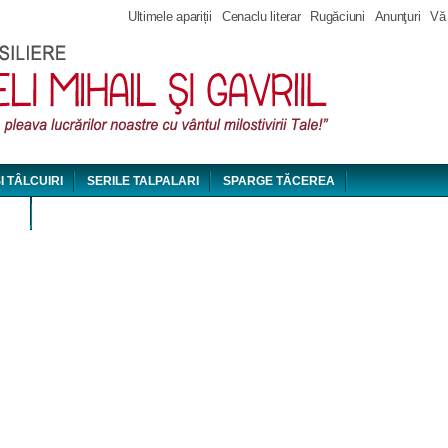
Jump to navigation
Ultimele apariții
Cenaclu literar
Rugăciuni
Anunţuri
Vă
ȘI TÂLCUIRI
SERILE TALPALARI
SPARGE TĂCEREA
DEO