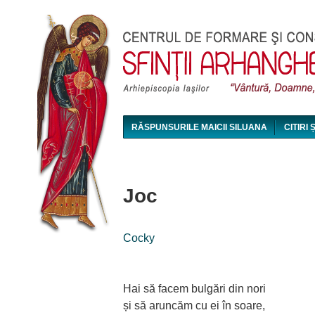
RĂSPUNSURILE MAICII SILUANA
CITIRI 
MAICA SILUANA - CONFERINȚE AUDIO ȘI VI
Joc
Cocky
Hai să facem bulgări din nori
și să aruncăm cu ei în soare,