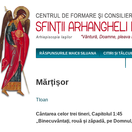
Jum
RĂSPUNSURILE MAICII SILUANA
CITIRI ȘI TÂLCUI
MAICA SILUANA - CONFERINȚE AUDIO ȘI VIDEO
Mărțișor
TIoan
Cântarea celor trei tineri, Capitolul 1:45
„Binecuvântaţi, rouă şi zăpadă, pe Domnul, l