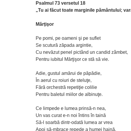
Psalmul 73 versetul 18
„Tu ai făcut toate marginile pământului; vara
Mărţişor
Pe pomi, pe oameni şi pe suflet
Se scutură zăpada argintie,
Cu nevăzut penel pictând un candid zâmbet,
Pentru iubitul Mărţişor ce stă să vie.
Adie, gustul amărui de păpădie,
În aerul cu roiuri de steluţe,
Fără orchestră repetiţie colilie
Pentru baletul miilor de albinuţe.
Ce limpede e lumea prinsă-n nea,
Un vas curat e-n noi întins în taină
Să-l soarbă dintr-odată lumea ar vrea
Apoi să-mbrace repede a humei haină.