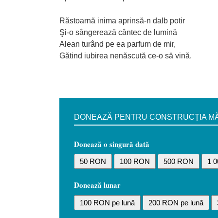
Răstoarnă inima aprinsă-n dalb potir
Şi-o sângerează cântec de lumină
Alean turând pe ea parfum de mir,
Gătind iubirea nenăscută ce-o să vină.
DONEAZĂ PENTRU CONSTRUCȚIA MĂN
Donează o singură dată
50 RON
100 RON
500 RON
1 
Donează lunar
100 RON pe lună
200 RON pe lună