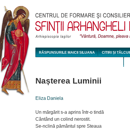
Jum
RĂSPUNSURILE MAICII SILUANA
CITIRI ȘI TÂLCUI
MAICA SILUANA - CONFERINȚE AUDIO ȘI VIDEO
Nașterea Luminii
Eliza Daniela
Un mărgărit s-a aprins într-o tindă
Cântând un colind nerostit.
Se-nclină pământul spre Steaua