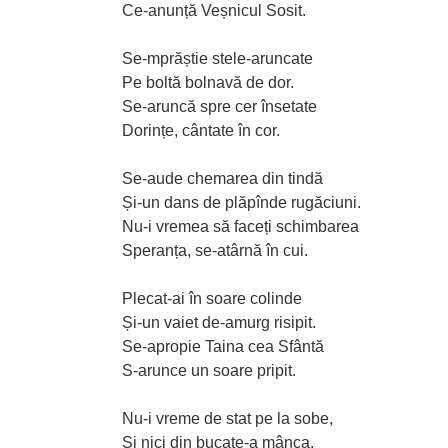
Ce-anunță Veșnicul Sosit.
Se-mprăștie stele-aruncate
Pe boltă bolnavă de dor.
Se-aruncă spre cer însetate
Dorințe, cântate în cor.
Se-aude chemarea din tindă
Și-un dans de plăpînde rugăciuni.
Nu-i vremea să faceți schimbarea
Speranța, se-atârnă în cui.
Plecat-ai în soare colinde
Și-un vaiet de-amurg risipit.
Se-apropie Taina cea Sfântă
S-arunce un soare pripit.
Nu-i vreme de stat pe la sobe,
Și nici din bucate-a mânca.