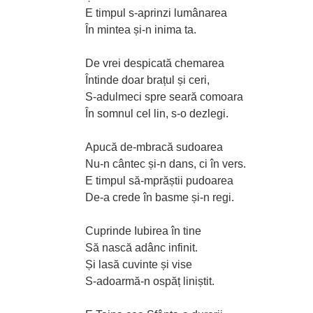
E timpul s-aprinzi lumânarea
În mintea și-n inima ta.
De vrei despicată chemarea
Întinde doar brațul și ceri,
S-adulmeci spre seară comoara
În somnul cel lin, s-o dezlegi.
Apucă de-mbracă sudoarea
Nu-n cântec și-n dans, ci în vers.
E timpul să-mprăștii pudoarea
De-a crede în basme și-n regi.
Cuprinde Iubirea în tine
Să nască adânc infinit.
Și lasă cuvinte și vise
S-adoarmă-n ospăț liniștit.