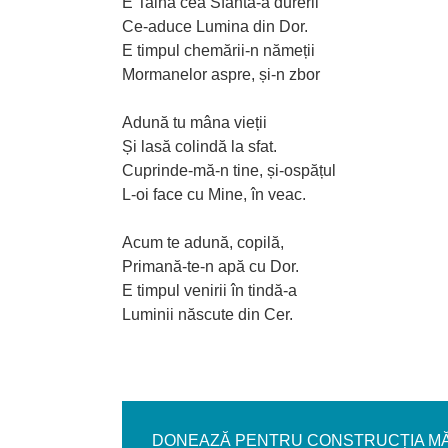
E Taina cea Sfânta-a durerii
Ce-aduce Lumina din Dor.
E timpul chemării-n nămeții
Mormanelor aspre, și-n zbor
Adună tu mâna vieții
Și lasă colindă la sfat.
Cuprinde-mă-n tine, și-ospățul
L-oi face cu Mine, în veac.
Acum te adună, copilă,
Primană-te-n apă cu Dor.
E timpul venirii în tindă-a
Luminii născute din Cer.
DONEAZĂ PENTRU CONSTRUCȚIA MĂN