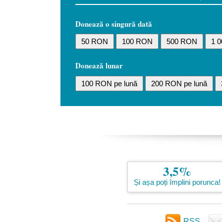
Donează o singură dată
50 RON
100 RON
500 RON
1 
Donează lunar
100 RON pe lună
200 RON pe lună
3,5%
Și așa poți împlini porunca!
RSS