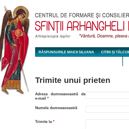
Jum
RĂSPUNSURILE MAICII SILUANA
CITIRI ȘI TÂLCUI
MAICA SILUANA - CONFERINȚE AUDIO ȘI VIDEO
Trimite unui prieten
Adresa dumneavoastră de
e-mail
*
Numele dumneavoastră
Trimite la
*