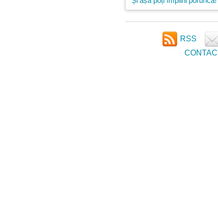
Și așa poți împlini porunca!
RSS
CONTAC