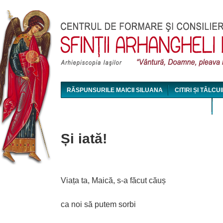
Jum
RĂSPUNSURILE MAICII SILUANA
CITIRI ȘI TÂLCUI
MAICA SILUANA - CONFERINȚE AUDIO ȘI VIDEO
Și iată!
Viața ta, Maică, s-a făcut căuș
ca noi să putem sorbi