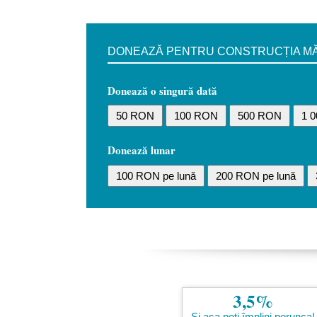
DONEAZĂ PENTRU CONSTRUCȚIA MĂN
Donează o singură dată
50 RON
100 RON
500 RON
1 
Donează lunar
100 RON pe lună
200 RON pe lună
3,5%
Și așa poți împlini porunca!