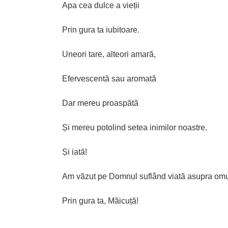
Apa cea dulce a vieții
Prin gura ta iubitoare.
Uneori tare, alteori amară,
Efervescentă sau aromată
Dar mereu proaspătă
Și mereu potolind setea inimilor noastre.
Și iată!
Am văzut pe Domnul suflând viată asupra omu
Prin gura ta, Măicuță!