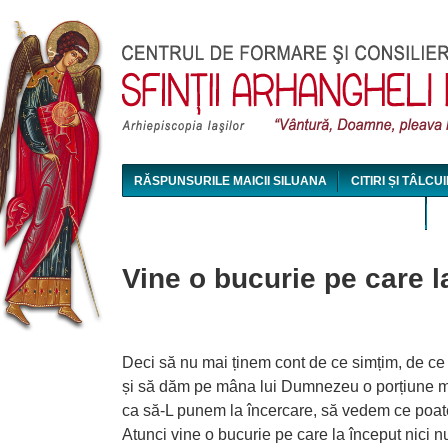
Jum
RĂSPUNSURILE MAICII SILUANA
CITIRI ȘI TÂLCUI
MAICA SILUANA - CONFERINȚE AUDIO ȘI VIDEO
Vine o bucurie pe care la
Deci să nu mai ținem cont de ce simțim, de ce
și să dăm pe mâna lui Dumnezeu o porțiune mi
ca să-L punem la încercare, să vedem ce poate
Atunci vine o bucurie pe care
la început nici
nu