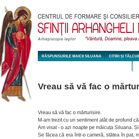
Jum
RĂSPUNSURILE MAICII SILUANA
CITIRI ȘI TÂLCUI
MAICA SILUANA - CONFERINȚE AUDIO ȘI VIDEO
Vreau să vă fac o mărtur
Vreau să vă fac o mărturisire.
M-am trezit cu un sentiment atât de profund că t
Am visat - o azi noapte pe măicuța Siluana. Și c
Se făcea că era într-o cameră, stătea în pat, 