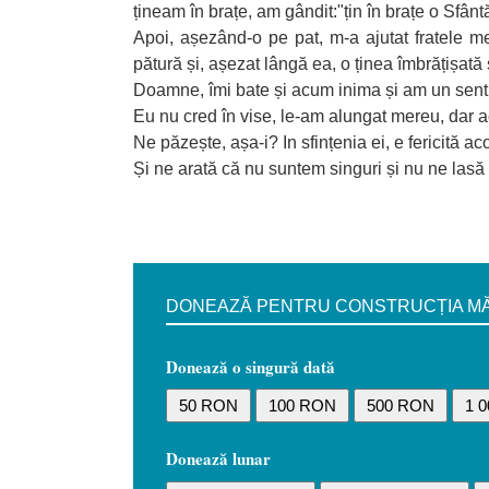
țineam în brațe, am gândit:"țin în brațe o Sfânt
Apoi, așezând-o pe pat, m-a ajutat fratele m
pătură și, așezat lângă ea, o ținea îmbrățișată 
Doamne, îmi bate și acum inima și am un senti
Eu nu cred în vise, le-am alungat mereu, dar a
Ne păzește, așa-i? In sfințenia ei, e fericită ac
Și ne arată că nu suntem singuri și nu ne lasă
DONEAZĂ PENTRU CONSTRUCȚIA MĂN
Donează o singură dată
50 RON
100 RON
500 RON
1 
Donează lunar