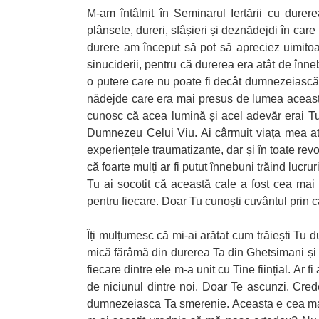
M-am întâlnit în Seminarul Iertării cu durer
plânsete, dureri, sfâșieri și deznădejdi în ca
durere am început să pot să apreciez uimitoa
sinuciderii, pentru că durerea era atât de înn
o putere care nu poate fi decât dumnezeiască,
nădejde care era mai presus de lumea aceasta.
cunosc că acea lumină și acel adevăr erai Tu Î
Dumnezeu Celui Viu. Ai cârmuit viața mea atât 
experiențele traumatizante, dar și în toate revo
că foarte mulți ar fi putut înnebuni trăind luc
Tu ai socotit că această cale a fost cea ma
pentru fiecare. Doar Tu cunoști cuvântul prin ca
Îți mulțumesc că mi-ai arătat cum trăiești Tu
mică fărâmă din durerea Ta din Ghetsimani și d
fiecare dintre ele m-a unit cu Tine ființial. Ar 
de niciunul dintre noi. Doar Te ascunzi. Cred
dumnezeiasca Ta smerenie. Aceasta e
cea m