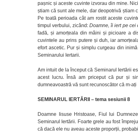
pașnic și aceste cuvinte izvorau din mine. Nic
știam că sunt ale mele, dar deopotrivă știam c
Pe toată perioada cât am rostit aceste cuvin
timpul verbului, zicând:
Doamne, îi iert pe ce
fadă, și amorțeala din mâini și picioare a d
cuvintele au prins putere și duh, iar amorțeal
efort ascetic. Pur și simplu curgeau din inimă
Seminarului Iertarii.
Am intuit de la început că Seminarul Iertării e
acest lucru. Însă am priceput că pur și si
dumneavoastră vă sunt recunoscător că m-ați 
SEMINARUL IERTĂRII – tema sesiunii 8
Doamne Iisuse Hristoase, Fiul lui Dumnezeu,
Seminarul Iertării. Foarte grele au fost împrej
că dacă ele nu aveau aceste proporții, probabil