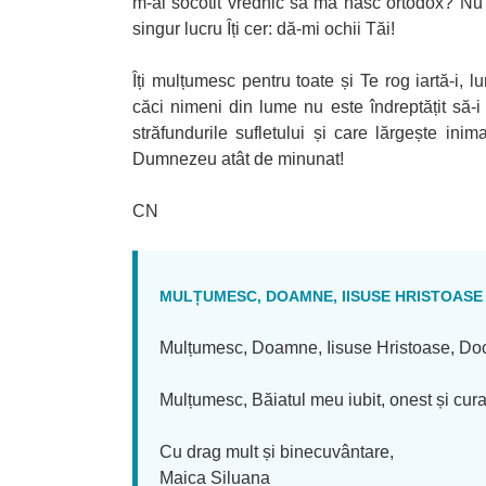
m-
ai socotit vrednic să mă nasc ortodox? Nu 
singur lucru Îți cer: dă-mi ochii Tăi!
Îți mulțumesc pentru toate și Te rog
iartă-i, 
căci
nimeni din lume nu este îndreptățit să-i
străfundurile sufletului și care lărgește ini
Dumnezeu atât de minunat!
CN
MULȚUMESC, DOAMNE, IISUSE HRISTOASE
Mulțumesc, Doamne, Iisuse Hristoase, Doctor
Mulțumesc, Băiatul meu iubit, onest și cura
Cu drag mult și binecuvântare,
Maica Siluana