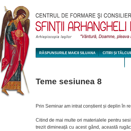
Jum
RĂSPUNSURILE MAICII SILUANA
CITIRI ȘI TÂLCUI
MAICA SILUANA - CONFERINȚE AUDIO ȘI VIDEO
Teme sesiunea 8
Prin Seminar am intrat conștient și deplin în r
Citind de mai multe ori materialele pentru ses
trezit dimineață cu acest gând, această rugă