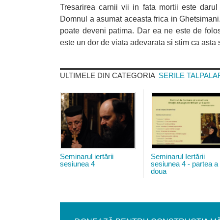
Tresarirea carnii vii in fata mortii este dar
Domnul a asumat aceasta frica in Ghetsimani. E
poate deveni patima. Dar ea ne este de folos
este un dor de viata adevarata si stim ca asta 
ULTIMELE DIN CATEGORIA
SERILE TALPALA
conferinta_biserica_talpala
53204512.jp
Seminarul iertării
Seminarul Iertării
sesiunea 4
sesiunea 4 - partea a
doua