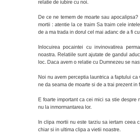
relatie de iubire cu noi.
De ce ne temem de moarte sau apocalipsa? 
mortii : atentie la ce traim Sa traim cele int
de a ma trada in dorul cel mai adanc de a fi c
Inlocuirea pocaintei cu invinovatirea per
noastra. Relatiile sunt ajutate de gandul adu
loc. Daca avem o relatie cu Dumnezeu se naste
Noi nu avem perceptia launtrica a faptului ca
ne da seama de moarte si de a trai prezent in fi
E foarte important ca cei mici sa stie despr
nu la inmormantarea lor.
In clipa mortii nu este tarziu sa iertam ceea
chiar si in ultima clipa a vietii noastre.