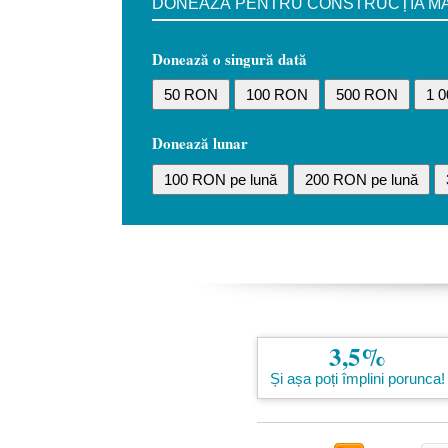
DONEAZĂ PENTRU CONSTRUCȚIA MĂN
Donează o singură dată
50 RON
100 RON
500 RON
1 
Donează lunar
100 RON pe lună
200 RON pe lună
3,5%
Și așa poți împlini porunca!