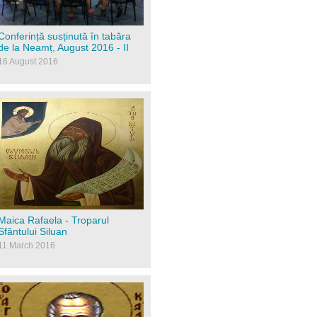
Conferință susținută în tabăra
de la Neamț, August 2016 - II
16 August 2016
icoanamica.jpg
Maica Rafaela - Troparul
Sfântului Siluan
11 March 2016