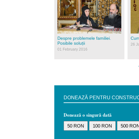
site.jpg
sfan
Despre problemele familiei.
Cum 
Posibile soluții
26 J
01 February 2016
DONEAZĂ PENTRU CONSTRUCȚI
Donează o singură dată
50 RON
100 RON
500 RO