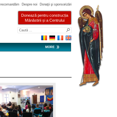
 recomandăm
Despre noi
Donaţii şi sponsorizări
Donează pentru construcția
Mănăstirii și a Centrului
MORE
img_5106.jpg