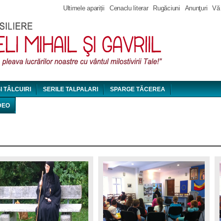
Jump to navigation
Ultimele apariții
Cenaclu literar
Rugăciuni
Anunţuri
Vă
ȘI TÂLCUIRI
SERILE TALPALARI
SPARGE TĂCEREA
DEO
20160906_025.jpg
img_5106.jpg