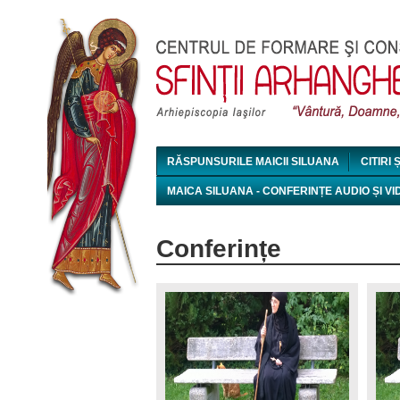
RĂSPUNSURILE MAICII SILUANA
CITIRI 
MAICA SILUANA - CONFERINȚE AUDIO ȘI VI
Conferințe
Pages
wp_20160906_025.jpg
wp_