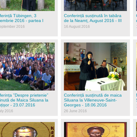
erință Tübingen, 3
Conferință susținută în tabăra
embrie 2016 - partea I
de la Neamț, August 2016 - III
eptember 2016
16 August 2016
6-07-23-photo-00002479.jpg
img-20160626-wa0001.jpg
erința ”Despre prietenie”
Conferință susținută de maica
inută de Maica Siluana la
Siluana la Villeneuve-Saint-
ișor - 23.07.2016
Georges - 18.06.2016
uly 2016
26 June 2016