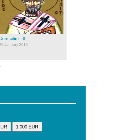
sfantul-calist2.jpg
Cum citim - II
26 January 2016
»
EUR
1 000 EUR