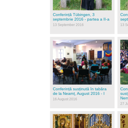
Conferință Tübingen, 3
Conf
septembrie 2016 - partea a II-a
sept
13 September 2016
13 S
img_5106.jpg
201
Conferință susținută în tabăra
Conf
de la Neamț, August 2016 - I
susț
Nemț
16 August 2016
27 J