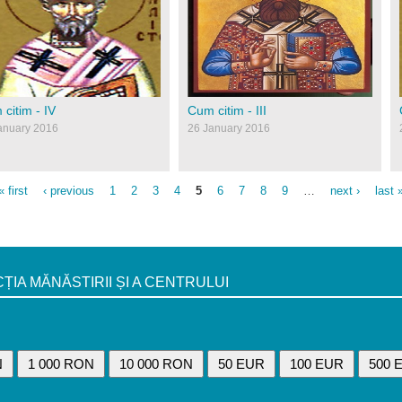
tul-calist2.jpg
11-14-sf_grigorie_palama_mod.jpg
citim - IV
Cum citim - III
anuary 2016
26 January 2016
« first
‹ previous
1
2
3
4
5
6
7
8
9
…
next ›
last 
A MĂNĂSTIRII ȘI A CENTRULUI
N
1 000 RON
10 000 RON
50 EUR
100 EUR
500 