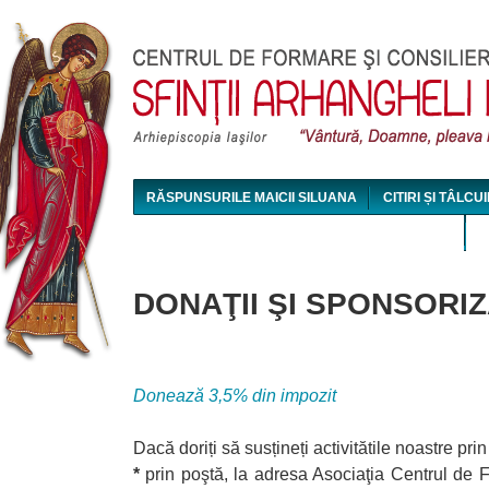
Jum
RĂSPUNSURILE MAICII SILUANA
CITIRI ȘI TÂLCUI
MAICA SILUANA - CONFERINȚE AUDIO ȘI VIDEO
DONAŢII ŞI SPONSORIZ
Donează 3,5% din impozit
Dacă doriți să susțineți activitătile noastre prin
*
prin poştă, la adresa Asociaţia Centrul de Fo