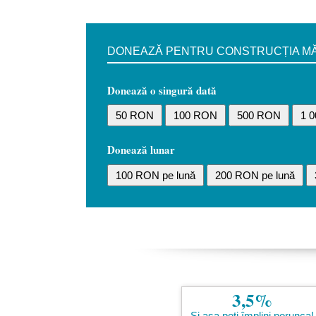
DONEAZĂ PENTRU CONSTRUCȚIA MĂN
Donează o singură dată
50 RON
100 RON
500 RON
1 
Donează lunar
100 RON pe lună
200 RON pe lună
3,5%
Și așa poți împlini porunca!