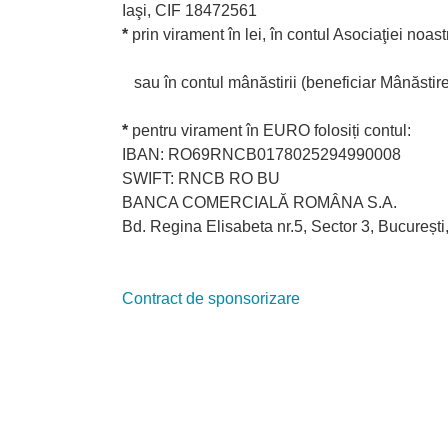
Iaşi, CIF 18472561
*
prin virament în lei, în contul Asociaţiei n
sau în contul mânăstirii (beneficiar Mânăstire
*
pentru virament în EURO folosiți contul:
IBAN: RO69RNCB0178025294990008
SWIFT: RNCB RO BU
BANCA COMERCIALĂ ROMÂNA S.A.
Bd. Regina Elisabeta nr.5, Sector 3, Bucureșt
Contract de sponsorizare