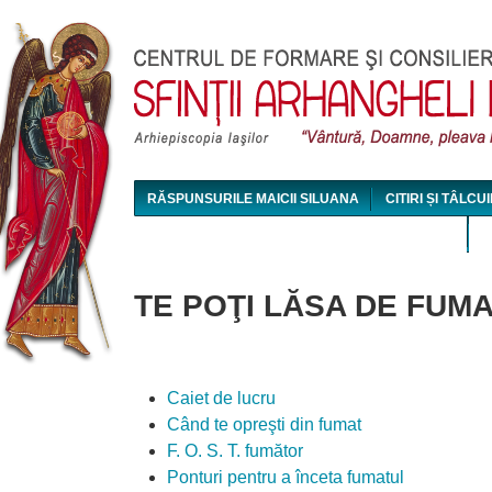
Jum
RĂSPUNSURILE MAICII SILUANA
CITIRI ȘI TÂLCUI
MAICA SILUANA - CONFERINȚE AUDIO ȘI VIDEO
TE POŢI LĂSA DE FUM
Caiet de lucru
Când te opreşti din fumat
F. O. S. T. fumător
Ponturi pentru a înceta fumatul