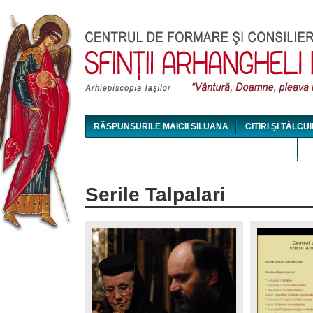
Jum
RĂSPUNSURILE MAICII SILUANA
CITIRI ȘI TÂLCUI
MAICA SILUANA - CONFERINȚE AUDIO ȘI VIDEO
Serile Talpalari
Pages
conferinta_biserica_talpalari_maica_siluana_
53204512.j