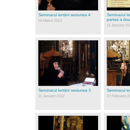
Seminarul iertării sesiunea 4
Seminarul Ier
partea a do
06 March 2013
11 January 20
52673193.jpg
despre_ses
Seminarul Iertării sesiunea 3
Seminarul ie
11 January 2022
27 February 2