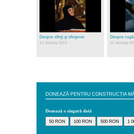
30084879.jpg
30841940.j
Despre sfinţi şi sfinţenie
Despre rugă
12 January 2013
12 January 20
DONEAZĂ PENTRU CONSTRUCȚIA MĂN
Donează o singură dată
50 RON
100 RON
500 RON
1 