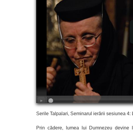
Serile Talpalari, Seminarul ierării sesiune
Prin cădere, lumea lui Dumnezeu devine l