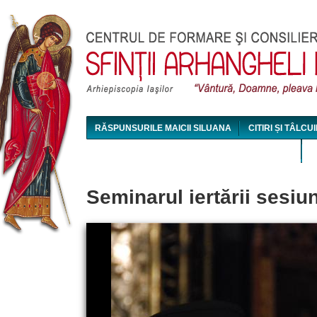
Jum
RĂSPUNSURILE MAICII SILUANA
CITIRI ȘI TÂLCUI
MAICA SILUANA - CONFERINȚE AUDIO ȘI VIDEO
Seminarul iertării sesiu