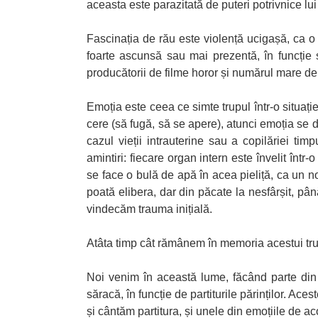
aceasta este parazitată de puteri potrivnice 
Fascinația de rău este violență ucigașă, ca o
foarte ascunsă sau mai prezentă, în funcție 
producătorii de filme horor și numărul mare d
Emoția este ceea ce simte trupul într-o situați
cere (să fugă, să se apere), atunci emoția se 
cazul vieții intrauterine sau a copilăriei t
amintiri: fiecare organ intern este învelit înt
se face o bulă de apă în acea pieliță, ca un no
poată elibera, dar din păcate la nesfârșit, p
vindecăm trauma inițială.
Atâta timp cât rămânem în memoria acestui trup
Noi venim în această lume, făcând parte din
săracă, în funcție de partiturile părinților. Ace
și cântăm partitura, și unele din emoțiile de a