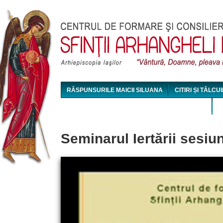
Jum
RĂSPUNSURILE MAICII SILUANA
CITIRI ȘI TÂLCUI
MAICA SILUANA - CONFERINȚE AUDIO ȘI VIDEO
Seminarul Iertării sesiu