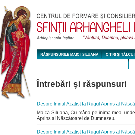
Jum
RĂSPUNSURILE MAICII SILUANA
CITIRI ȘI TÂLCUI
MAICA SILUANA - CONFERINȚE AUDIO ȘI VIDEO
Întrebări şi răspunsuri
Despre Imnul Acatist la Rugul Aprins al Năs
Maică Siluana, Cu mâna pe inima mea, unde s
Aprins al Născătoarei de Dumnezeu.
Despre Imnul Acatist la Rugul Aprins al Năs