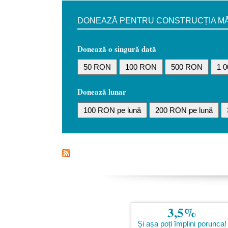
DONEAZĂ PENTRU CONSTRUCȚIA MĂN
Donează o singură dată
50 RON
100 RON
500 RON
1 
Donează lunar
100 RON pe lună
200 RON pe lună
3,5%
Și așa poți împlini porunca!