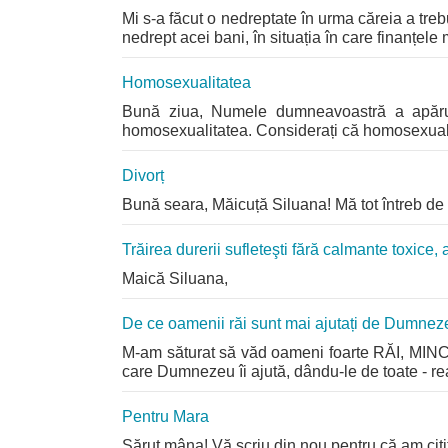
Mi s-a făcut o nedreptate în urma căreia a tre
nedrept acei bani, în situația în care finanțele
Homosexualitatea
Bună ziua, Numele dumneavoastră a apărut î
homosexualitatea. Considerați că homosexualit
Divorț
Bună seara, Măicuță Siluana! Mă tot întreb de 
Trăirea durerii sufleteşti fără calmante toxice
Maică Siluana,
De ce oamenii răi sunt mai ajutați de Dumnez
M-am săturat să văd oameni foarte RĂI, MINCIN
care Dumnezeu îi ajută, dându-le de toate - realiză
Pentru Mara
Sărut mâna! Vă scriu din nou pentru că am citi