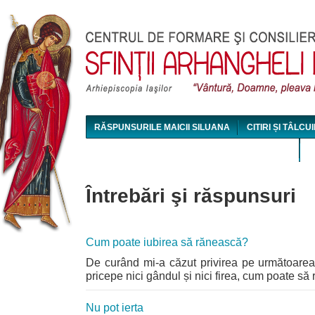
Jum
RĂSPUNSURILE MAICII SILUANA
CITIRI ȘI TÂLCUI
MAICA SILUANA - CONFERINȚE AUDIO ȘI VIDEO
Întrebări şi răspunsuri
Cum poate iubirea să rănească?
De curând mi-a căzut privirea pe următoarea 
pricepe nici gândul și nici firea, cum poate s
Nu pot ierta