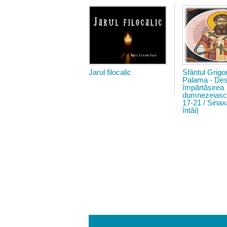
05_jarul_filocalic.jpg
gregor
Jarul filocalic
Sfântul Grigor
Palama - De
împărtășirea
dumnezeiasc
17-21 / Sinax
întâi)