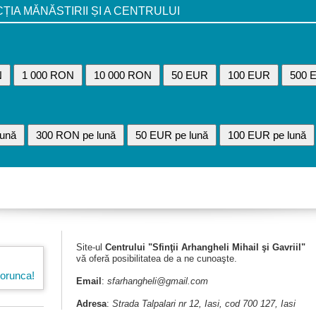
A MĂNĂSTIRII ȘI A CENTRULUI
N
1 000 RON
10 000 RON
50 EUR
100 EUR
500 
ună
300 RON pe lună
50 EUR pe lună
100 EUR pe lună
Site-ul
Centrului "Sfinţii Arhangheli Mihail şi Gavriil"
vă oferă posibilitatea de a ne cunoaşte.
porunca!
Email
:
sfarhangheli@gmail.com
Adresa
:
Strada Talpalari nr 12, Iasi, cod 700 127, Iasi