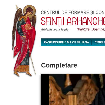
RĂSPUNSURILE MAICII SILUANA
CITIRI 
MAICA SILUANA - CONFERINȚE AUDIO ȘI VI
Completare