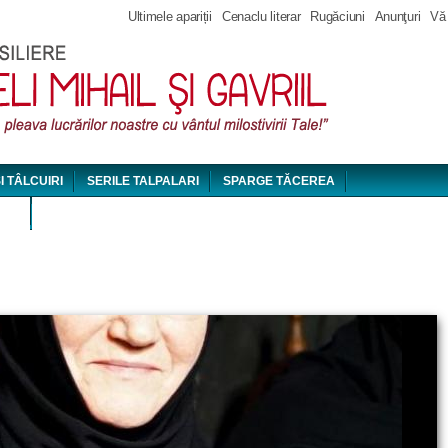
Jump to navigation
Ultimele apariții
Cenaclu literar
Rugăciuni
Anunţuri
Vă
ȘI TÂLCUIRI
SERILE TALPALARI
SPARGE TĂCEREA
DEO