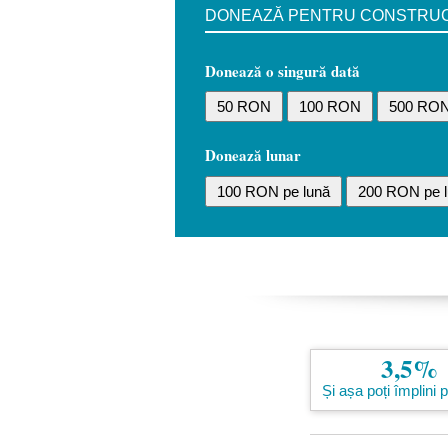
DONEAZĂ PENTRU CONSTRUCȚI
Donează o singură dată
50 RON
100 RON
500 RO
Donează lunar
100 RON pe lună
200 RON pe l
3,5%
Și așa poți împlini 