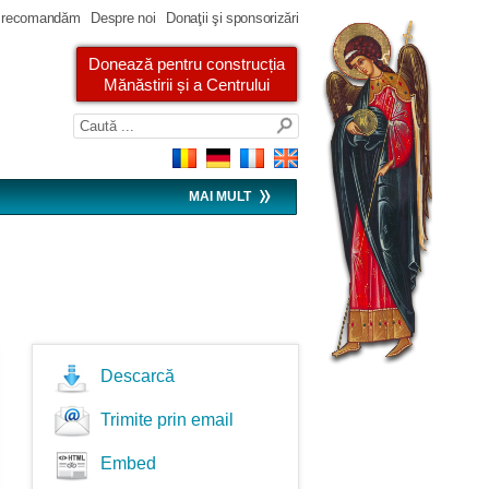
 recomandăm
Despre noi
Donaţii şi sponsorizări
Donează pentru construcția
Mănăstirii și a Centrului
MAI MULT
Descarcă
Trimite prin email
Embed