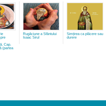
y_palamas.png
img-20181117-wa0011.jpg
sf-cuv-maxim-m
ie
Rugăciune a Sfântului
Simțirea ca plăcere sau
spre
Isaac Sirul
durere
ă. Cap.
ă (partea