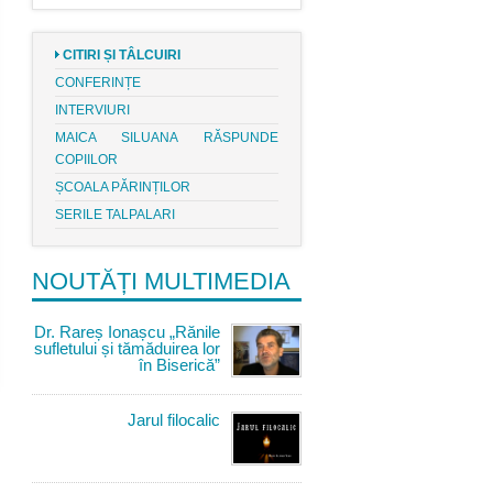
CITIRI ȘI TÂLCUIRI
CONFERINȚE
INTERVIURI
MAICA SILUANA RĂSPUNDE
COPIILOR
ȘCOALA PĂRINȚILOR
SERILE TALPALARI
NOUTĂȚI MULTIMEDIA
Dr. Rareș Ionașcu „Rănile
sufletului și tămăduirea lor
în Biserică”
Jarul filocalic